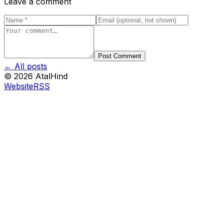
Leave a comment
Post Comment
← All posts
©
2026
AtalHind
Website
RSS