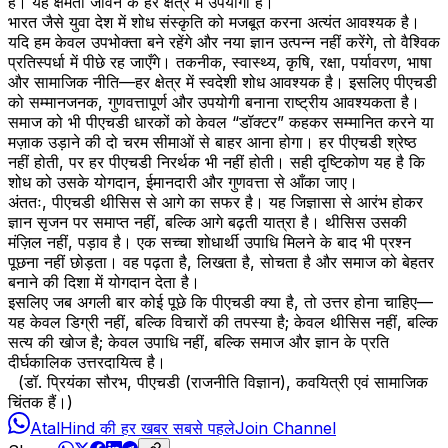
है। यह क्षमता जीवन के हर क्षेत्र में उपयोगी है।
भारत जैसे युवा देश में शोध संस्कृति को मजबूत करना अत्यंत आवश्यक है।
यदि हम केवल उपभोक्ता बने रहेंगे और नया ज्ञान उत्पन्न नहीं करेंगे, तो वैश्विक
प्रतिस्पर्धा में पीछे रह जाएँगे। तकनीक, स्वास्थ्य, कृषि, रक्षा, पर्यावरण, भाषा
और सामाजिक नीति—हर क्षेत्र में स्वदेशी शोध आवश्यक है। इसलिए पीएचडी
को सम्मानजनक, गुणवत्तापूर्ण और उपयोगी बनाना राष्ट्रीय आवश्यकता है।
समाज को भी पीएचडी धारकों को केवल “डॉक्टर” कहकर सम्मानित करने या
मज़ाक उड़ाने की दो चरम सीमाओं से बाहर आना होगा। हर पीएचडी श्रेष्ठ
नहीं होती, पर हर पीएचडी निरर्थक भी नहीं होती। सही दृष्टिकोण यह है कि
शोध को उसके योगदान, ईमानदारी और गुणवत्ता से आँका जाए।
अंततः, पीएचडी थीसिस से आगे का सफर है। यह जिज्ञासा से आरंभ होकर
ज्ञान सृजन पर समाप्त नहीं, बल्कि आगे बढ़ती यात्रा है। थीसिस उसकी
मंज़िल नहीं, पड़ाव है। एक सच्चा शोधार्थी उपाधि मिलने के बाद भी प्रश्न
पूछना नहीं छोड़ता। वह पढ़ता है, लिखता है, सोचता है और समाज को बेहतर
बनाने की दिशा में योगदान देता है।
इसलिए जब अगली बार कोई पूछे कि पीएचडी क्या है, तो उत्तर होना चाहिए—
यह केवल डिग्री नहीं, बल्कि विचारों की तपस्या है; केवल थीसिस नहीं, बल्कि
सत्य की खोज है; केवल उपाधि नहीं, बल्कि समाज और ज्ञान के प्रति
दीर्घकालिक उत्तरदायित्व है।
(डॉ. प्रियंका सौरभ, पीएचडी (राजनीति विज्ञान), कवयित्री एवं सामाजिक
चिंतक हैं।)
AtalHind की हर खबर सबसे पहले
Join Channel