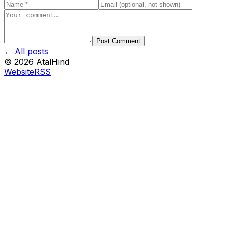
Post Comment
← All posts
©
2026
AtalHind
Website
RSS