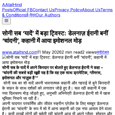
A
AtalHind
Posts
Official FB
Contact Us
Privacy Policy
About Us
Terms
& Conditions
ई-पेपर
Our Authors
सोनी सब ‘यादें’ में बड़ा ट्विस्ट: डेलनाज़ ईरानी बनीं
‘चांदनी’, कहानी में आया इमोशनल मोड़
www.atalhind.com
11 May 2026
2
min read
2
views
मनोरंजन
सोनी सब के यादें में अपने किरदार पर बोलते हुए डेलनाज़ ईरानी ने कहा –
‘चांदनी की सबसे बड़ी खूबी यह है कि वह एक साथ ड्रामेटिक, ग्लैमरस,
इमोशनल और नाज़ुक है'”
सोनी सब का शो यादें अपनी भावनात्मक कहानी और गहराई से बुने किरदारों
के सफ़र के साथ दर्शकों को लगातार जोड़े हुए है। चल रही कहानी में एक
नया दिलचस्प मोड़ जोड़ते हुए, अनुभवी अभिनेत्री डेलनाज़ ईरानी शो में खास
भूमिका निभाने जा रही हैं।
अपनी यादगार परफॉर्मेंस और जीवंत स्क्रीन प्रेज़ेंस के लिए मशहूर डेलनाज़
ईरानी का ‘चांदनी’ के रूप में शो में आना कहानी को एक नया आयाम देने वाला
है। कभी लाखों लोगों की चहेती रही चांदनी आज भी अपने ग्लैमर, शोहरत और