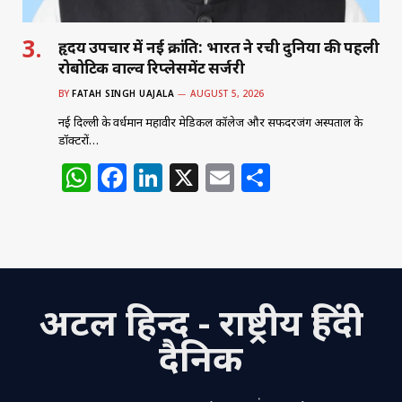
हृदय उपचार में नई क्रांति: भारत ने रची दुनिया की पहली
रोबोटिक वाल्व रिप्लेसमेंट सर्जरी
BY
FATAH SINGH UAJALA
AUGUST 5, 2026
नई दिल्ली के वर्धमान महावीर मेडिकल कॉलेज और सफदरजंग अस्पताल के
डॉक्टरों…
W
F
Li
X
E
S
h
a
n
m
h
at
c
k
ai
ar
s
e
e
l
e
A
b
dI
अटल हिन्द - राष्ट्रीय हिंदी
p
o
n
p
o
दैनिक
k