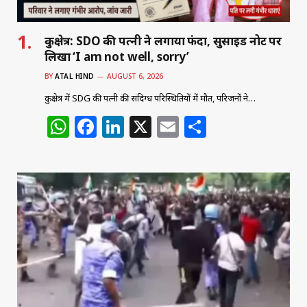
कुरुक्षेत्र: SDO की पत्नी ने लगाया फंदा, सुसाइड नोट पर
लिखा ‘I am not well, sorry’
BY
ATAL HIND
AUGUST 6, 2026
कुरुक्षेत्र में SDG की पत्नी की संदिग्ध परिस्थितियों में मौत, परिजनों ने…
W
F
Li
X
E
S
h
a
n
m
h
at
c
k
ai
ar
s
e
e
l
e
A
b
dI
p
o
n
p
o
k