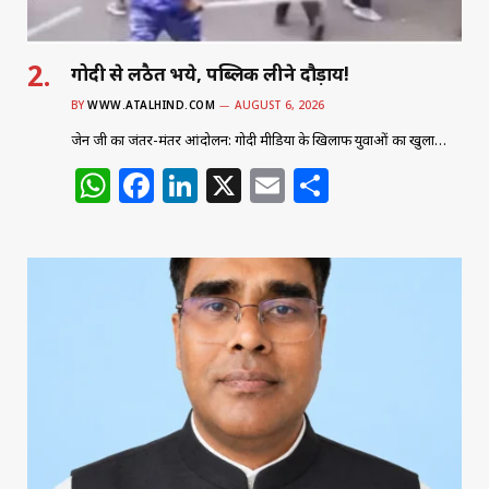
गोदी से लठैत भये, पब्लिक लीने दौड़ाय!
BY
WWW.ATALHIND.COM
AUGUST 6, 2026
जेन जी का जंतर-मंतर आंदोलन: गोदी मीडिया के खिलाफ युवाओं का खुला…
W
F
Li
X
E
S
h
a
n
m
h
at
c
k
ai
ar
s
e
e
l
e
A
b
dI
p
o
n
p
o
k