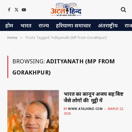
Facebook
X
YouTube
(Twitter)
होम
भारत
राज्य
हरियाणा समाचार
अंतराष्ट्रीय
रा
Home
Posts Tagged "Adityanath (MP from Gorakhpur)"
»
BROWSING:
ADITYANATH (MP FROM
GORAKHPUR)
भारत का कानून अजय सिंह बिष्ट
जैसे लोगों की मुट्ठी में
BY
WWW.ATALHIND.COM
MARCH 22,
2026