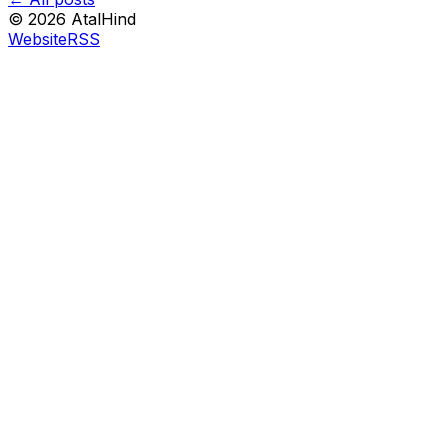
©
2026
AtalHind
Website
RSS