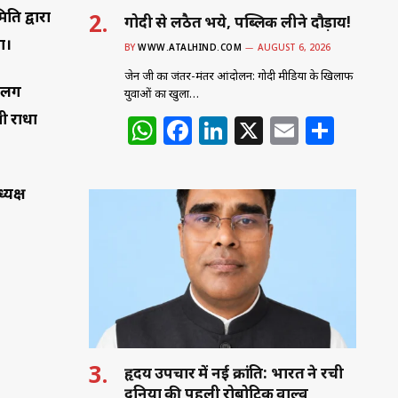
ति द्वारा
गोदी से लठैत भये, पब्लिक लीने दौड़ाय!
ा।
BY
WWW.ATALHIND.COM
AUGUST 6, 2026
जेन जी का जंतर-मंतर आंदोलन: गोदी मीडिया के खिलाफ
 अलग
युवाओं का खुला…
ी राधा
W
F
Li
X
E
S
h
a
n
m
h
at
c
k
ai
ar
्यक्ष
s
e
e
l
e
A
b
dI
p
o
n
p
o
k
हृदय उपचार में नई क्रांति: भारत ने रची
दुनिया की पहली रोबोटिक वाल्व