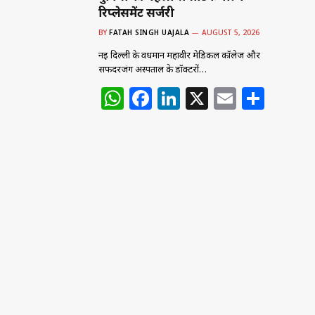
रिप्लेसमेंट सर्जरी
BY
FATAH SINGH UAJALA
AUGUST 5, 2026
नई दिल्ली के वर्धमान महावीर मेडिकल कॉलेज और
सफदरजंग अस्पताल के डॉक्टरों…
W
F
Li
X
E
S
h
a
n
m
h
at
c
k
ai
ar
s
e
e
l
e
A
b
dI
p
o
n
p
o
k