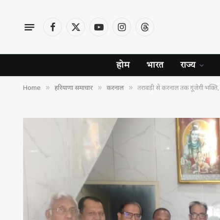
Facebook
X
YouTube
Instagram
Threads
(Twitter)
होम
भारत
राज्य
Home
हरियाणा समाचार
करनाल
तरावड़ी से करनाल तक गूंजेगी भक्त
»
»
»