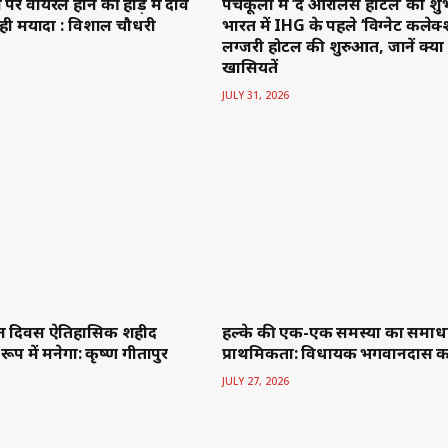
र वायरल होने की होड़ में दांव
पंचकूला में ‘द आरलिस होटल’ का शुभ
ी मर्यादा : विशाल चौधरी
भारत में IHG के पहले ‘विग्नेट कलेक
लग्जरी होटल की शुरुआत, जानें क्या ह
खासियतें
JULY 31, 2026
न दिवस ऐतिहासिक शहीद
हल्के की एक-एक समस्या का समाध
रूप में मनेगा: कृष्ण गीतापुर
प्राथमिकता: विधायक भगवानदास क
JULY 27, 2026