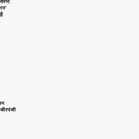
ारंभ:
्शन’
ैं
ान
बीरपंथी