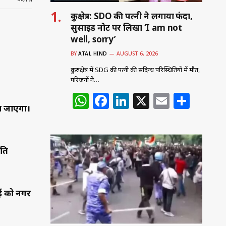
कुरुक्षेत्र: SDO की पत्नी ने लगाया फंदा,
सुसाइड नोट पर लिखा ‘I am not
well, sorry’
BY
ATAL HIND
AUGUST 6, 2026
कुरुक्षेत्र में SDG की पत्नी की संदिग्ध परिस्थितियों में मौत,
परिजनों ने…
W
F
Li
X
E
S
या जाएगा।
h
a
n
m
h
at
c
k
ai
ar
s
e
e
l
e
िति
A
b
dI
p
o
n
p
o
मई को नगर
k