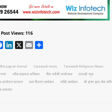
Post Views:
116
hatsApp
Facebook
LinkedIn
X
Email
Share
dha Jagran Karnal
Tarawadi news
Tarawadi Religious News
ागरण
गरीब सहायता अभियान
गीता मनीषी जन्मोत्सव
तरावड़ी न्यूज़
मिक आयोजन करनाल
फल वितरण कार्यक्रम
भक्ति कार्यक्रम
श्री कृष्ण कृपा सेवा समि
मिक समाचार