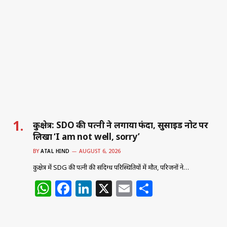
कुरुक्षेत्र: SDO की पत्नी ने लगाया फंदा, सुसाइड नोट पर
लिखा ‘I am not well, sorry’
BY
ATAL HIND
AUGUST 6, 2026
कुरुक्षेत्र में SDG की पत्नी की संदिग्ध परिस्थितियों में मौत, परिजनों ने…
W
F
Li
X
E
S
h
a
n
m
h
at
c
k
ai
ar