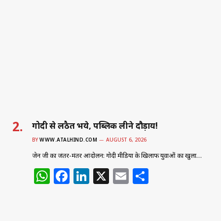
s
e
e
l
e
A
b
dI
p
o
n
p
o
k
गोदी से लठैत भये, पब्लिक लीने दौड़ाय!
BY
WWW.ATALHIND.COM
AUGUST 6, 2026
जेन जी का जंतर-मंतर आंदोलन: गोदी मीडिया के खिलाफ युवाओं का खुला…
W
F
Li
X
E
S
h
a
n
m
h
at
c
k
ai
ar