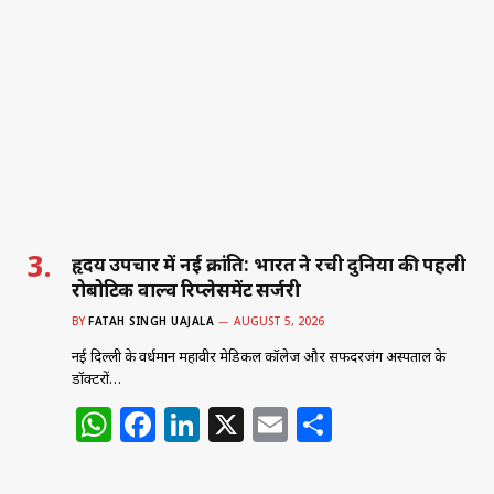
s
e
e
l
e
A
b
dI
p
o
n
p
o
k
हृदय उपचार में नई क्रांति: भारत ने रची दुनिया की पहली
रोबोटिक वाल्व रिप्लेसमेंट सर्जरी
BY
FATAH SINGH UAJALA
AUGUST 5, 2026
नई दिल्ली के वर्धमान महावीर मेडिकल कॉलेज और सफदरजंग अस्पताल के
डॉक्टरों…
W
F
Li
X
E
S
h
a
n
m
h