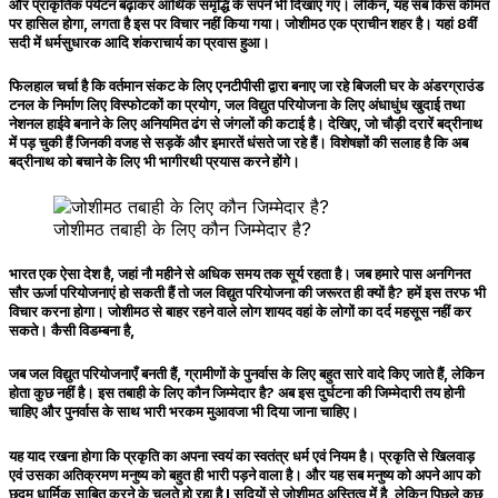
और प्राकृतिक पर्यटन बढ़ाकर आर्थिक समृद्धि के सपने भी दिखाए गए। लेकिन, यह सब किस कीमत
पर हासिल होगा, लगता है इस पर विचार नहीं किया गया। जोशीमठ एक प्राचीन शहर है। यहां 8वीं
सदी में धर्मसुधारक आदि शंकराचार्य का प्रवास हुआ।
फिलहाल चर्चा है कि वर्तमान संकट के लिए एनटीपीसी द्वारा बनाए जा रहे बिजली घर के अंडरग्राउंड
टनल के निर्माण लिए विस्फोटकों का प्रयोग, जल विद्युत परियोजना के लिए अंधाधुंध खुदाई तथा
नेशनल हाईवे बनाने के लिए अनियमित ढंग से जंगलों की कटाई है। देखिए, जो चौड़ी दरारें बद्रीनाथ
में पड़ चुकी हैं जिनकी वजह से सड़कें और इमारतें धंसते जा रहे हैं। विशेषज्ञों की सलाह है कि अब
बद्रीनाथ को बचाने के लिए भी भागीरथी प्रयास करने होंगे।
जोशीमठ तबाही के लिए कौन जिम्मेदार है?
भारत एक ऐसा देश है, जहां नौ महीने से अधिक समय तक सूर्य रहता है। जब हमारे पास अनगिनत
सौर ऊर्जा परियोजनाएं हो सकती हैं तो जल विद्युत परियोजना की जरूरत ही क्यों है? हमें इस तरफ भी
विचार करना होगा। जोशीमठ से बाहर रहने वाले लोग शायद वहां के लोगों का दर्द महसूस नहीं कर
सकते। कैसी विडम्बना है,
जब जल विद्युत परियोजनाएँ बनती हैं, ग्रामीणों के पुनर्वास के लिए बहुत सारे वादे किए जाते हैं, लेकिन
होता कुछ नहीं है। इस तबाही के लिए कौन जिम्मेदार है? अब इस दुर्घटना की जिम्मेदारी तय होनी
चाहिए और पुनर्वास के साथ भारी भरकम मुआवजा भी दिया जाना चाहिए।
यह याद रखना होगा कि प्रकृति का अपना स्वयं का स्वतंत्र धर्म एवं नियम है। प्रकृति से खिलवाड़
एवं उसका अतिक्रमण मनुष्य को बहुत ही भारी पड़ने वाला है। और यह सब मनुष्य को अपने आप को
छद्म धार्मिक साबित करने के चलते हो रहा है I सदियों से जोशीमठ अस्तित्व में है, लेकिन पिछले कुछ