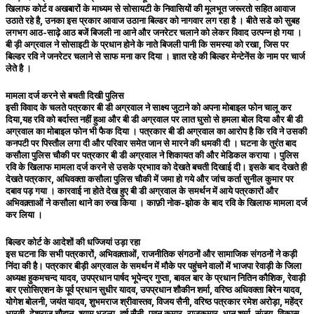
खिलाफ कोर्ट व अखबारों के माध्यम से सोसायटी के निवासियों की मूलभूत जरूरतो सहित आवाज
उठाते रहे है, उनका इस प्रकार आवाज उठाना बिल्डर को नागवार लग रहा है । बीते सडे को सुबह
लगभग आठ-साढ़े आठ बजें बिजली ना आने और जनरेटर चलाने को लेकर विवाद उत्पन्न हो गया ।
बी ड़ी अग्रवाल ने सोसाइटी के प्रधान होने के नाते बिजली पानी कि समस्या को रखा, जिस पर
बिल्डर रवि ने जनरेटर चलाने से साफ मना कर दिया । ज्ञात रहे की बिल्डर मेन्टेनेंस के नाम पर चार्ज
लेते है ।
मामला दर्ज करने से बचती दिखी पुलिस
इसी विवाद के चलते पत्रकार बी डी अग्रवाल ने साक्ष्य जुटाने को अपना मोबाइल फोन चालू कर
दिया,यह रवि को बर्दास्त नहीं हुआ और बी डी अग्रवाल पर लात घुसो से हमला बोल दिया और बी डी
अग्रवाल का मोबाइल फोन भी फैक दिया । पत्रकार बी डी अग्रवाल का आरोप है कि रवि ने उसकी
कनपटी पर पिस्तौल लगा दी और परिवार समेत जान से मारने की धमकी दी । घटना के तुरंत बाद
कसौला पुलिस चौकी पर पत्रकार बी डी अग्रवाल ने शिकायत की और मेडिकल कराया । पुलिस
रवि के खिलाफ मामला दर्ज करने से उसके प्रभााव को देखते बचती दिखाई दी। इसके बाद देखते ही
देखते पत्रकार, अधिवक्ता कसौला पुलिस चौकी में जमा हो गये और जांच कर्ता सुनील कुमार पर
दबाव पड़ गया । कारवाई ना होते देख हुए बी डी अग्रवाल के समर्थन में आये पत्रकारों और
अभिवक़्ताओं ने कसौला थाने का रुख किया । काफ़ी नोक-झोक के बाद रवि के खिलाफ मामला दर्ज
कर लिया ।
बिल्डर कोर्ट के आदेशों की धज्जियां उड़ा रहा
इस घटना कि सभी पत्रकारों, अभिवक़्ताओं, राजनीतिक संगठनों और सामाजिक संगठनों ने कड़ी
निंदा की है। पत्रकार बीड़ी अग्रवाल के समर्थन में मौके पर पहुंचने वालों में भाजपा रेवाड़ी के जिला
अध्यक्ष हुकमचन्द यादव, उपप्रधान पार्षद भूपेन्द्र गुप्ता, बावल बार के प्रधान नितिन कौशिक, रेवाड़ी
बार एसोसिएशन के पूर्व प्रधान सुधीर यादव, उपप्रधान शौकीन शर्मा, वरिष्ठ अधिवक्ता बिरेन यादव,
योगेश बोलनी, जयंत यादव, शुभमराज श्रीवास्तव, विजय सैनी, वरिष्ठ पत्रकार रमेश अरोड़ा, महेंद्र
भारती, देशराज चौहान, श्याम भटला, हर्ष सैनी, पवन कुमार, राजकुमार, भानू शर्मा, संजय, विकास