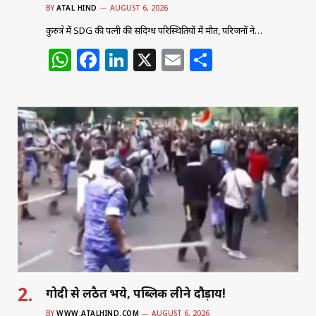
BY
ATAL HIND
AUGUST 6, 2026
कुरुक्षेत्र में SDG की पत्नी की संदिग्ध परिस्थितियों में मौत, परिजनों ने…
W
F
Li
X
E
S
h
a
n
m
h
at
c
k
ai
ar
s
e
e
l
e
A
b
dI
p
o
n
p
o
k
गोदी से लठैत भये, पब्लिक लीने दौड़ाय!
BY
WWW.ATALHIND.COM
AUGUST 6, 2026