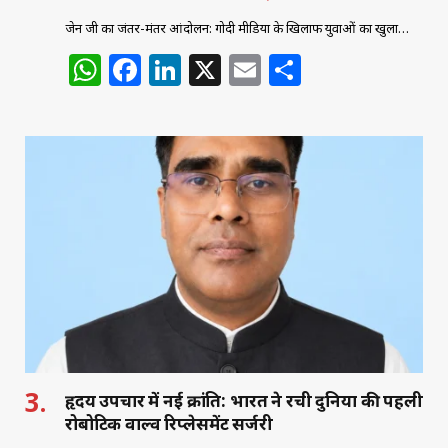
जेन जी का जंतर-मंतर आंदोलन: गोदी मीडिया के खिलाफ युवाओं का खुला…
W
F
Li
X
E
S
h
a
n
m
h
at
c
k
ai
ar
s
e
e
l
e
A
b
dI
p
o
n
p
o
k
हृदय उपचार में नई क्रांति: भारत ने रची दुनिया की पहली
रोबोटिक वाल्व रिप्लेसमेंट सर्जरी