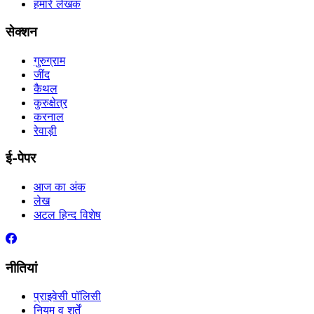
हमारे लेखक
सेक्शन
गुरुग्राम
जींद
कैथल
कुरुक्षेत्र
करनाल
रेवाड़ी
ई-पेपर
आज का अंक
लेख
अटल हिन्द विशेष
नीतियां
प्राइवेसी पॉलिसी
नियम व शर्तें