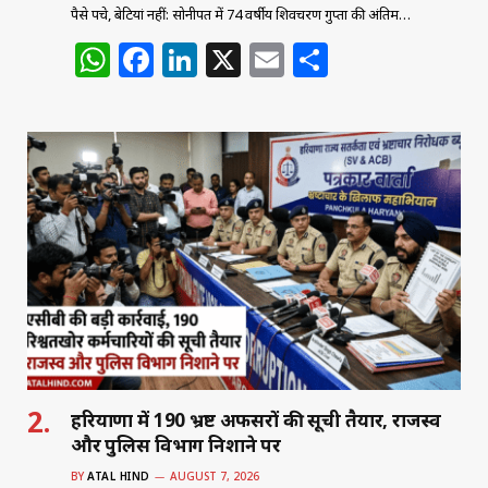
पैसे पहुंचे, बेटियां नहीं: सोनीपत में 74 वर्षीय शिवचरण गुप्ता की अंतिम…
W
F
Li
X
E
S
h
a
n
m
h
at
c
k
ai
ar
s
e
e
l
e
A
b
dI
p
o
n
p
o
k
हरियाणा में 190 भ्रष्ट अफसरों की सूची तैयार, राजस्व
और पुलिस विभाग निशाने पर
BY
ATAL HIND
AUGUST 7, 2026