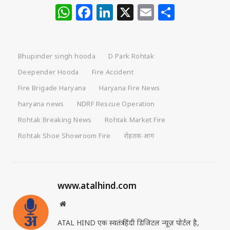
WhatsApp
Facebook
LinkedIn
X
Email
Share
Bhupinder singh hooda
D Park Rohtak
Deepender Hooda
Fire Accident
Fire Brigade Haryana
Haryana Fire News
haryana news
NDRF Rescue Operation
Rohtak Breaking News
Rohtak Market Fire
Rohtak Shoe Showroom Fire
रोहतक आग
www.atalhind.com
Website
ATAL HIND एक स्वतंत्र हिंदी डिजिटल न्यूज़ पोर्टल है,