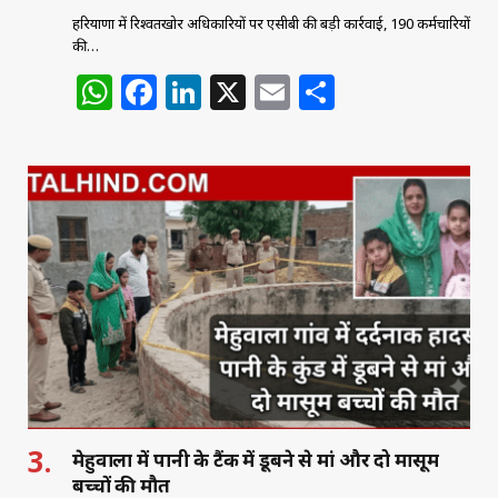
हरियाणा में रिश्वतखोर अधिकारियों पर एसीबी की बड़ी कार्रवाई, 190 कर्मचारियों
की…
W
F
Li
X
E
S
h
a
n
m
h
at
c
k
ai
ar
s
e
e
l
e
A
b
dI
p
o
n
p
o
k
मेहुवाला में पानी के टैंक में डूबने से मां और दो मासूम
बच्चों की मौत