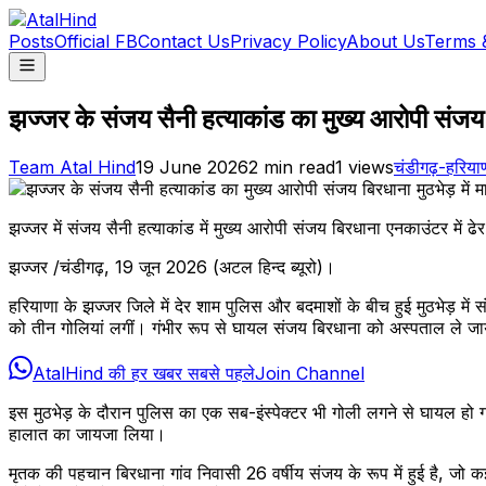
Posts
Official FB
Contact Us
Privacy Policy
About Us
Terms 
झज्जर के संजय सैनी हत्याकांड का मुख्य आरोपी संजय बि
Team Atal Hind
19 June 2026
2
min read
1
views
चंडीगढ़-हरिया
झज्जर में संजय सैनी हत्याकांड में मुख्य आरोपी संजय बिरधाना एनकाउंटर में ढेर
झज्जर /चंडीगढ़, 19 जून 2026 (अटल हिन्द ब्यूरो)।
हरियाणा के झज्जर जिले में देर शाम पुलिस और बदमाशों के बीच हुई मुठभेड़ मे
को तीन गोलियां लगीं। गंभीर रूप से घायल संजय बिरधाना को अस्पताल ले जाया
AtalHind की हर खबर सबसे पहले
Join Channel
इस मुठभेड़ के दौरान पुलिस का एक सब-इंस्पेक्टर भी गोली लगने से घायल हो
हालात का जायजा लिया।
मृतक की पहचान बिरधाना गांव निवासी 26 वर्षीय संजय के रूप में हुई है, जो 