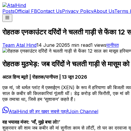
Posts
Official FB
Contact Us
Privacy Policy
About Us
Terms 
रोहतक एनकाउंटर दरिंदों ने चलती गाड़ी से फेंका 12
Team Atal Hind
14 June 2026
5
min read
1
views
पानीपत
रोहतक मुठभेड़: जब दरिंदों ने चलती गाड़ी से मासूम को फ
अटल हिन्द ब्यूरो | रोहतक/पानीपत | 13 जून 2026
एक मां, जो थर्मल प्लांट में एक्सईएन (XEN) के रूप में हरियाणा की बिजली 
साल के कबीर की किलकारियां गूंजती थीं। डेढ़ करोड़ की फिरौती, एक मां की 
एक तमाचा था, जिसे हम ‘सुशासन’ कहते हैं।
AtalHind की हर खबर सबसे पहले
Join Channel
वह भयावह मंजर: ‘माँ, मुझे बचा लो!’
शुक्रवार की शाम जब कबीर की मां सुनीता काम से लौटीं, तो घर का दरवाजा 