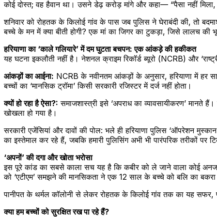
कोई दोस्त; वह हैवान था। उसने डेढ़ करोड़ मांगे और कहा— “पैसा नहीं मिला, त
शनिवार को रोहतक के किलोई गांव के पास जब पुलिस ने घेराबंदी की, तो बदमाश
बच्चे के मन में क्या बीती होगी? एक मां का जिगर का टुकड़ा, जिसे लालच की भ
हरियाणा का ‘काले गलियारे’ में दम घुटता बचपन: एक आंकड़े की हकीकत
यह घटना इकलौती नहीं है। नेशनल क्राइम रिकॉर्ड ब्यूरो (NCRB) और ‘राष्ट्री
आंकड़ों का आईना:
NCRB के नवीनतम आंकड़ों के अनुसार, हरियाणा में हर सा
बच्चों का ‘मानसिक ट्रॉमा’ किसी सरकारी रजिस्टर में दर्ज नहीं होता।
क्यों हो रहा है ऐसा?:
समाजशास्त्री इसे ‘अपराध का व्यावसायीकरण’ मानते हैं।
खोखला हो गया है।
सरकारी एजेंसियां और दावों की पोल: भले ही हरियाणा पुलिस ‘ऑपरेशन मुस्का
का इस्तेमाल कर रहे हैं, जबकि हमारी पुलिसिंग अभी भी पारंपरिक तरीकों पर ट
‘अपनों’ की दगा और खोता भरोसा
इस पूरे कांड का सबसे काला सच यह है कि कबीर को ले जाने वाला कोई अनजान
को ‘एटीएम’ समझने की मानसिकता ने एक 12 साल के बच्चे को बलि का बकरा
पानीपत के थर्मल कॉलोनी से लेकर रोहतक के किलोई गांव तक का यह सफर, पु
क्या हम बच्चों को सुरक्षित रख पा रहे हैं?