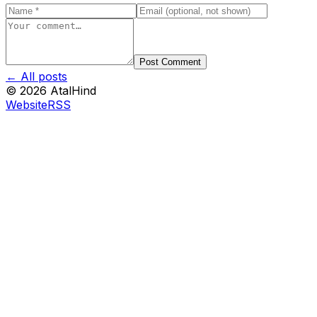
Post Comment
← All posts
©
2026
AtalHind
Website
RSS