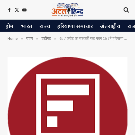
Facebook
X
YouTube
(Twitter)
होम
भारत
राज्य
हरियाणा समाचार
अंतराष्ट्रीय
रा
Home
राज्य
चंडीगढ़
₹657 करोड़ का सरकारी फंड गबन CBI ने हरियाणा और चंडीगढ़ स्मार्ट सिटी मामले में दाखिल की चार्जशीट
»
»
»