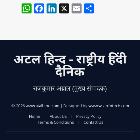
W
F
Li
X
E
S
h
a
n
m
h
at
c
k
ai
ar
s
e
e
l
e
A
b
dI
अटल हिन्द - राष्ट्रीय हिंदी
p
o
n
p
o
दैनिक
k
राजकुमार अग्रवाल (मुख्य संपादक)
© 2026
www.atalhind.com
| Designed by
www.wizinfotech.com
Home
About Us
Privacy Policy
Terms & Conditions
Contact Us