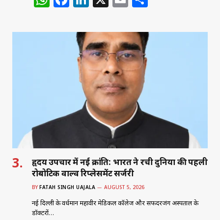
h
a
n
m
h
at
c
k
ai
ar
s
e
e
l
e
A
b
dI
p
o
n
p
o
k
हृदय उपचार में नई क्रांति: भारत ने रची दुनिया की पहली
रोबोटिक वाल्व रिप्लेसमेंट सर्जरी
BY
FATAH SINGH UAJALA
AUGUST 5, 2026
नई दिल्ली के वर्धमान महावीर मेडिकल कॉलेज और सफदरजंग अस्पताल के
डॉक्टरों…