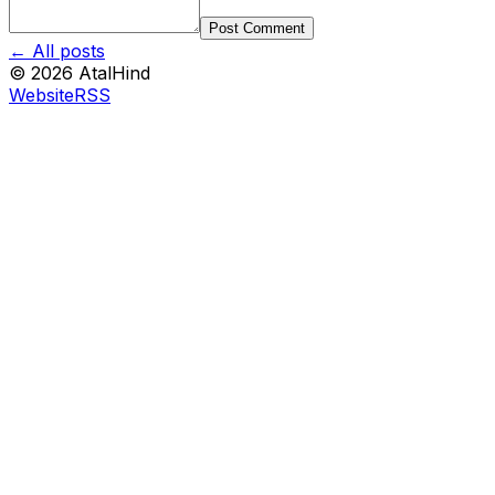
Post Comment
← All posts
©
2026
AtalHind
Website
RSS