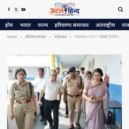
Facebook
X
YouTube
(Twitter)
होम
भारत
राज्य
हरियाणा समाचार
अंतराष्ट्रीय
रा
Home
हरियाणा समाचार
फतेहाबाद
फतेहाबाद: HTET परीक्षा की तैयारियां पूरी, 15 केंद्रों पर 8680 परीक्षार्थी होंगे शामिल
»
»
»