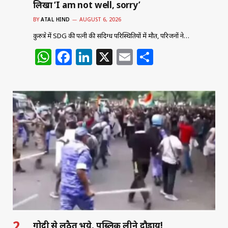
लिखा ‘I am not well, sorry’
BY
ATAL HIND
AUGUST 6, 2026
कुरुक्षेत्र में SDG की पत्नी की संदिग्ध परिस्थितियों में मौत, परिजनों ने…
W
F
Li
X
E
S
h
a
n
m
h
at
c
k
ai
ar
s
e
e
l
e
A
b
dI
p
o
n
p
o
k
गोदी से लठैत भये, पब्लिक लीने दौड़ाय!