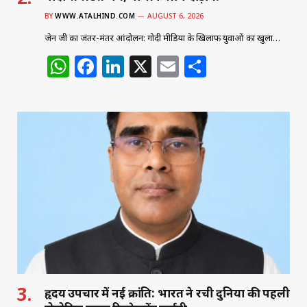
BY
WWW.ATALHIND.COM
AUGUST 6, 2026
जेन जी का जंतर-मंतर आंदोलन: गोदी मीडिया के खिलाफ युवाओं का खुला…
W
F
Li
X
E
S
h
a
n
m
h
at
c
k
ai
ar
s
e
e
l
e
A
b
dI
p
o
n
p
o
k
हृदय उपचार में नई क्रांति: भारत ने रची दुनिया की पहली