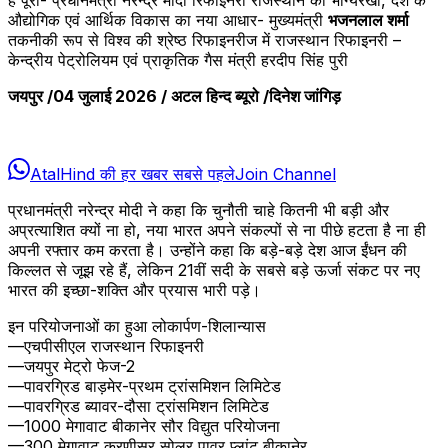
औद्योगिक एवं आर्थिक विकास का नया आधार- मुख्यमंत्री
भजनलाल शर्मा
तकनीकी रूप से विश्व की श्रेष्ठ रिफाइनरीज में राजस्थान रिफाइनरी –
केन्द्रीय पेट्रोलियम एवं प्राकृतिक गैस मंत्री हरदीप सिंह पुरी
जयपुर /04 जुलाई 2026 / अटल हिन्द ब्यूरो /दिनेश जांगिड़
AtalHind की हर खबर सबसे पहले
Join Channel
प्रधानमंत्री नरेन्द्र मोदी ने कहा कि चुनौती चाहे कितनी भी बड़ी और
अप्रत्याशित क्यों ना हो, नया भारत अपने संकल्पों से ना पीछे हटता है ना ही
अपनी रफ्तार कम करता है। उन्होंने कहा कि बड़े-बड़े देश आज ईंधन की
किल्लत से जूझ रहे हैं, लेकिन 21वीं सदी के सबसे बड़े ऊर्जा संकट पर नए
भारत की इच्छा-शक्ति और प्रयास भारी पड़े।
इन परियोजनाओं का हुआ लोकार्पण-शिलान्यास
—एचपीसीएल राजस्थान रिफाइनरी
—जयपुर मेट्रो फेज-2
—पावरग्रिड बाड़मेर-प्रथम ट्रांसमिशन लिमिटेड
—पावरग्रिड ब्यावर-दौसा ट्रांसमिशन लिमिटेड
—1000 मेगावाट बीकानेर सौर विद्युत परियोजना
—300 मेगावाट करणीसर सोलर पावर प्लांट बीकानेर