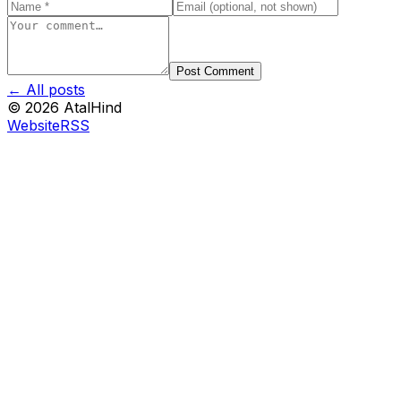
Post Comment
← All posts
©
2026
AtalHind
Website
RSS