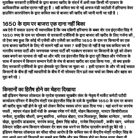
मुताबिक सरकारी एजेंसियों के द्वारा बाजरा खरीद के संदर्भ में अभी तक किसी भी प्रकार के
आधिकारिक आदेश प्राप्त नहीं हुए हैं । वही कथित रूप से नई अनाज मंडी जाटोली में हरियाणा वेयर
हाउसिंग कारपोरेशन के द्वारा कथित रूप से बाजरा की खरीद की जानी मानी जा रही है ।
1650 के दाम पर बाजरा एक दाना नहीं बिका
अब ऐसे में सवाल उठना भी स्वाभाविक है कि जब दक्षिणी हरियाणा के बब्बर शेर राव इंद्रजीत सिंह ने
1650 रुपए के दाम पर सोमवार से सरकारी एजेंसियों के द्वारा बाजरा की खरीद के लिए गर्जना की ,
तो ऐसा क्या हुआ कि कोई भी एजेंसी और एजेंसी का कारिंदा 1650 के दाम पर किसानों का एक
दाना बाजरा खरीदने के लिए भी सामने नहीं आ सका ? कहीं ऐसा तो नहीं है यह सब कथित रूप से
भारतीय जनता पार्टी और जननायक जनता पार्टी की गठबंधन सरकार पर किसानों के मुद्दे को लेकर
दबाव बनाने का प्रयास तो नहीं था और यदि राव इंदरजीत सिंह के द्वारा पूरी शिद्दत और गंभीरता के
साथ में कासन में किसान सम्मान रैली के मंच से बाजरा खरीद का दावा किया गया , तो क्या इसके
लिए सरकारी एजेंसियों के द्वारा होमवर्क पूरा किया जा चुका था । इसी प्रकार के और भी कई सवाल
किसानों के बीच ही नहीं व्यापारियों के बीच में भी सोमवार दिन ढले तक चर्चा का विषय और बहस का
मुद्दा बने रहे ।
किसानों का हितैष होने का चेहरा दिखाया
वही इंडियन नेशनल लोकदल के प्रदेश प्रवक्ता सुखबीर तंवर के नेतृत्व में मार्केट कमेटी पटौदी
कार्यालय परिसर में केंद्रीय मंत्री राव इंद्रजीत सिंह के दावे के मुताबिक 1650 के दाम पर बाजरा
की खरीद शुरू नहीं होने के मुद्दे को लेकर विरोध स्वरूप लंगर डाल दिया गया। यहां धरने पर सरपंच
पपली , व्यापार मंडल हेली मंडी के अध्यक्ष रमेश गर्ग सेठी, मोहन बिलासपुर, मास्टर किशोरीलाल
जनौला, मुजाहिद चौधरी, छन्नू बावरिया , धर्मपाल बोहरा, राज मिलकपुर, बिशंबर थानेदार , जगदेव
खेड़ा, कुलदीप डाडावास, सरपंच कालू, ईश्वर सिंह खोड , राजेश सिद्रावली , कबीर खान, धर्मपाल
ठेकेदार सहित अन्य किसान सोमवार देर शाम तक धरने पर विरोध प्रदर्शन करते हुए बैठे रहे ।
इंडियन नेशनल लोकदल का सीधा सीधा आरोप है कि कथित रूप से केंद्रीय मंत्री राजेंद्र सिंह के
द्वारा अपने आप को किसानों का सबसे बड़ा हितैष और शुभ चिंतक होने का केवल मात्र चेहरा ही