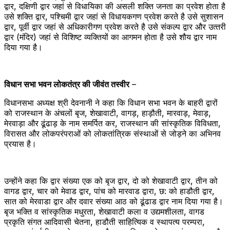
द्वार, दक्षिणी द्वार जहां से विधायिका की असली शक्ति जनता का प्रवेश होता है
उसे शक्ति द्वार, पश्चिमी द्वार जहां से विधायकगण प्रवेश करते है उसे सुशासन
द्वार, पूर्वी द्वार जहां से अधिकारीगण प्रवेश करते है उसे संकल्‍प द्वार और उत्‍तरी
द्वार (मंदिर) जहां से विशिष्‍ट व्‍यक्तियों का आगमन होता है उसे शौय द्वार नाम
दिया गया है।
विधान सभा भवन लोकतंत्र की जीवंत तस्‍वीर
–
विधानसभा अध्यक्ष श्री देवनानी ने कहा कि विधान सभा भवन के बाहरी द्वारों
को राजस्थान के अंचलों बृज, शेखावाटी, वागड़, हाड़ौती, मारवाड़, मेवाड़,
मेरवाड़ा और ढूंढाड़ के नाम समर्पित कर, राजस्थान की सांस्कृतिक विविधता,
विरासत और लोकपरंपराओं को लोकतांत्रिक संस्थाओं से जोड़ने का अभिनव
प्रयास है।
उन्‍होंने कहा कि द्वार संख्‍या एक को बृज द्वार, दो को शेखावाटी द्वार, तीन को
वागड द्वार, चार को मेवाड द्वार, पांच को मारवाड द्वारा, छ: को हाडौती द्वार,
सात को मेरवाडा द्वार और दवार संख्‍या आठ को ढूंढाड द्वार नाम दिया गया है।
बृज भक्ति व सांस्‍कृतिक मधुरता, शेखावाटी कला व उद्यमशीलता, वागड
प्रकृति संगत आदिवासी चेतना, हाडौती साहित्यिक व स्‍थापत्‍य परम्‍परा,