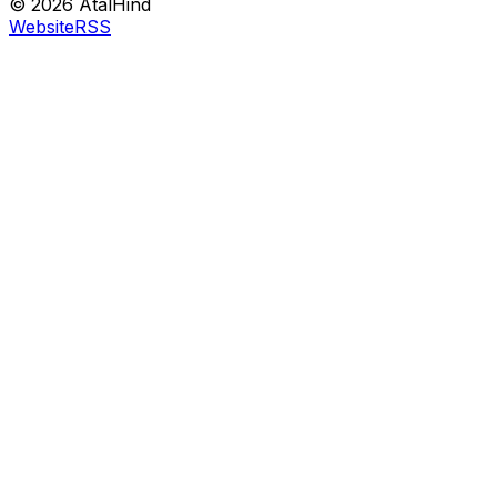
©
2026
AtalHind
Website
RSS