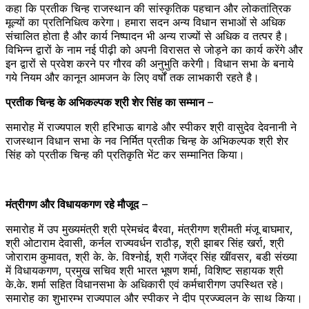
कहा कि प्रतीक चिन्‍ह राजस्थान की सांस्कृतिक पहचान और लोकतांत्रिक
मूल्यों का प्रतिनिधित्व करेगा। हमारा सदन अन्‍य विधान सभाओं से अधिक
संचालित होता है और कार्य निष्‍पादन भी अन्‍य राज्‍यों से अधिक व तत्‍पर है।
विभिन्न द्वारों के नाम नई पीढ़ी को अपनी विरासत से जोड़ने का कार्य करेंगे और
इन द्वारों से प्रवेश करने पर गौरव की अनुभुति करेगी। विधान सभा के बनाये
गये नियम और कानून आमजन के लिए वर्षों तक लाभकारी रहते है।
प्रतीक चिन्‍ह के अभिकल्‍पक श्री शेर सिंह का सम्‍मान
–
समारोह में राज्‍यपाल श्री हरिभाऊ बागडे और स्‍पीकर श्री वासुदेव देवनानी ने
राजस्‍थान विधान सभा के नव निर्मित प्रतीक चिन्‍ह के अभिकल्‍पक श्री शेर
सिंह को प्रतीक चिन्‍ह की प्रतिकृति भेंट कर सम्‍मानित किया।
मंत्रीगण और विधायकगण रहे मौजूद
–
समारोह में उप मुख्यमंत्री श्री प्रेमचंद बैरवा, मंत्रीगण श्रीमती मंजू बाघमार,
श्री ओटाराम देवासी, कर्नल राज्यवर्धन राठौड़, श्री झाबर सिंह खर्रा, श्री
जोराराम कुमावत, श्री के. के. विश्नोई, श्री गजेंद्र सिंह खींवसर, बडी संख्‍या
में विधायकगण, प्रमुख सचिव श्री भारत भूषण शर्मा, विशिष्ट सहायक श्री
के.के. शर्मा सहित विधानसभा के अधिकारी एवं कर्मचारीगण उपस्थित रहे।
समारोह का शुभारम्‍भ राज्‍यपाल और स्‍पीकर ने दीप प्रज्‍ज्‍वलन के साथ किया।