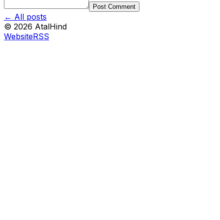
Post Comment
← All posts
©
2026
AtalHind
Website
RSS