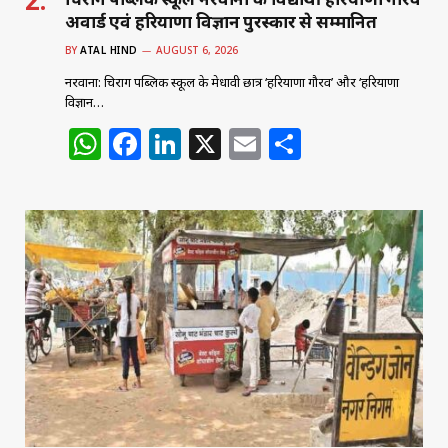
अवार्ड एवं हरियाणा विज्ञान पुरस्कार से सम्मानित
BY
ATAL HIND
AUGUST 6, 2026
नरवाना: चिराग पब्लिक स्कूल के मेधावी छात्र ‘हरियाणा गौरव’ और ‘हरियाणा
विज्ञान…
W
F
Li
X
E
S
h
a
n
m
h
at
c
k
ai
ar
s
e
e
l
e
A
b
dI
p
o
n
p
o
k