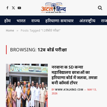
Facebook
X
YouTube
(Twitter)
होम
भारत
राज्य
हरियाणा समाचार
अंतराष्ट्रीय
रा
Home
Posts Tagged "12वीं बोर्ड परीक्षा"
»
BROWSING:
12वीं बोर्ड परीक्षा
नरवाना की SD कन्या
महाविद्यालय छात्राओं का
हरियाणा बोर्ड में जलवा, तमन्ना
बनी कॉमर्स टॉपर
BY
WWW.ATALHIND.COM
MAY 13,
2026