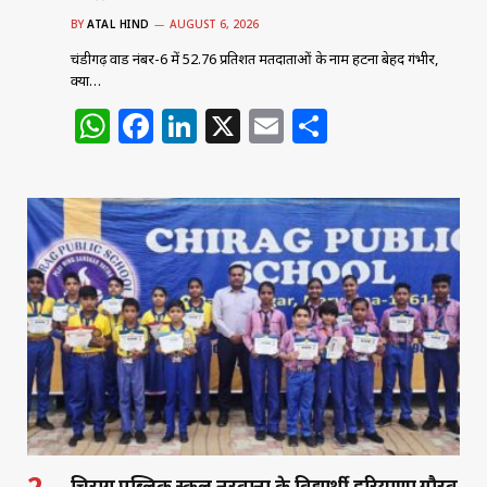
BY
ATAL HIND
AUGUST 6, 2026
चंडीगढ़ वार्ड नंबर-6 में 52.76 प्रतिशत मतदाताओं के नाम हटना बेहद गंभीर,
क्या…
W
F
Li
X
E
S
h
a
n
m
h
at
c
k
ai
ar
s
e
e
l
e
A
b
dI
p
o
n
p
o
k
चिराग पब्लिक स्कूल नरवाना के विद्यार्थी हरियाणा गौरव