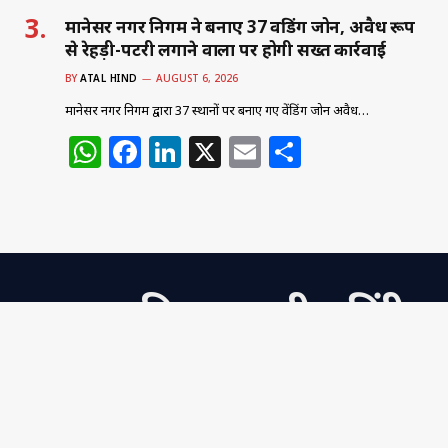
मानेसर नगर निगम ने बनाए 37 वेंडिंग जोन, अवैध रूप
से रेहड़ी-पटरी लगाने वालों पर होगी सख्त कार्रवाई
BY
ATAL HIND
AUGUST 6, 2026
मानेसर नगर निगम द्वारा 37 स्थानों पर बनाए गए वेंडिंग जोन अवैध…
W
F
Li
X
E
S
h
a
n
m
h
at
c
k
ai
ar
s
e
e
l
e
A
b
dI
अटल हिन्द - राष्ट्रीय हिंदी
p
o
n
p
o
दैनिक
k
राजकुमार अग्रवाल (मुख्य संपादक)