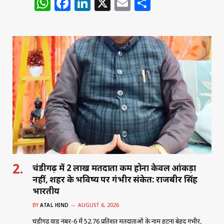
W
F
Li
X
E
S
h
a
n
m
h
at
c
k
ai
ar
s
e
e
l
e
A
b
dI
p
o
n
p
o
k
चंडीगढ़ में 2 लाख मतदाता कम होना केवल आंकड़ा
नहीं, शहर के भविष्य पर गंभीर संकेत: राजबीर सिंह
भारतीय
BY
ATAL HIND
AUGUST 6, 2026
चंडीगढ़ वार्ड नंबर-6 में 52.76 प्रतिशत मतदाताओं के नाम हटना बेहद गंभीर,