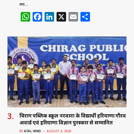
क्या…
W
F
Li
X
E
S
h
a
n
m
h
at
c
k
ai
ar
s
e
e
l
e
A
b
dI
p
o
n
p
o
k
चिराग पब्लिक स्कूल नरवाना के विद्यार्थी हरियाणा गौरव
अवार्ड एवं हरियाणा विज्ञान पुरस्कार से सम्मानित
BY
ATAL HIND
AUGUST 6, 2026