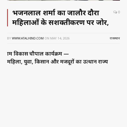
भजनलाल शर्मा का जालौर दौरा
0
महिलाओं के सशक्तीकरण पर जोर,
BY
WWW.ATALHIND.COM
ON
MAY 14, 2026
राजस्थान
ग्राम विकास चौपाल कार्यक्रम —
महिला, युवा, किसान और मजदूरों का उत्थान राज्य
सरकार का प्रण,बेटी बचाओ-बेटी पढ़ाओ, घर-घर
शौचालय, उज्ज्वला, लखपति दीदी जैसी योजनाओं से
महिलाएं बनीं सशक्त,राजीविका ने महिला आत्मनिर्भरता
को दी नई दिशा- मुख्यमंत्री भजनलाल शर्मा
– मुख्यमंत्री ने राजीविका से जुड़ी महिलाओं से किया
संवाद- पंसेरी गांव में ही मुख्यमंत्री का रात्रि विश्राम