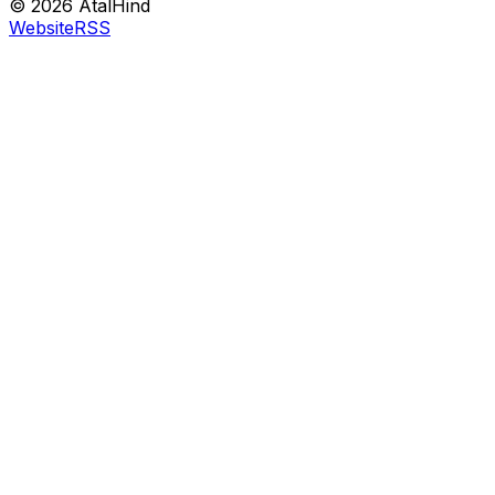
©
2026
AtalHind
Website
RSS