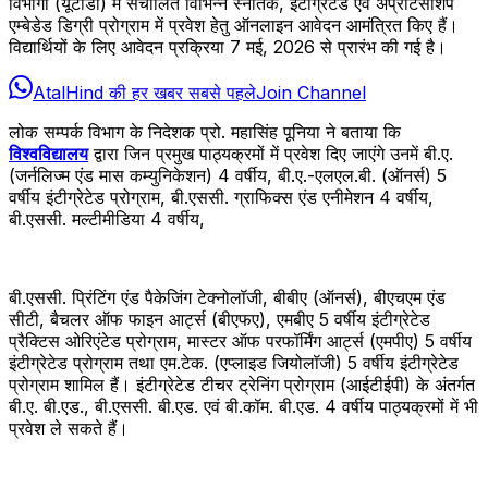
विभागों (यूटीडी) में संचालित विभिन्न स्नातक, इंटीग्रेटेड एवं अप्रेंटिसशिप
एम्बेडेड डिग्री प्रोग्राम में प्रवेश हेतु ऑनलाइन आवेदन आमंत्रित किए हैं।
विद्यार्थियों के लिए आवेदन प्रक्रिया 7 मई, 2026 से प्रारंभ की गई है।
AtalHind की हर खबर सबसे पहले
Join Channel
लोक सम्पर्क विभाग के निदेशक प्रो. महासिंह पूनिया ने बताया कि
विश्वविद्यालय
द्वारा जिन प्रमुख पाठ्यक्रमों में प्रवेश दिए जाएंगे उनमें बी.ए.
(जर्नलिज्म एंड मास कम्युनिकेशन) 4 वर्षीय, बी.ए.-एलएल.बी. (ऑनर्स) 5
वर्षीय इंटीग्रेटेड प्रोग्राम, बी.एससी. ग्राफिक्स एंड एनीमेशन 4 वर्षीय,
बी.एससी. मल्टीमीडिया 4 वर्षीय,
बी.एससी. प्रिंटिंग एंड पैकेजिंग टेक्नोलॉजी, बीबीए (ऑनर्स), बीएचएम एंड
सीटी, बैचलर ऑफ फाइन आर्ट्स (बीएफए), एमबीए 5 वर्षीय इंटीग्रेटेड
प्रैक्टिस ओरिएंटेड प्रोग्राम, मास्टर ऑफ परफॉर्मिंग आर्ट्स (एमपीए) 5 वर्षीय
इंटीग्रेटेड प्रोग्राम तथा एम.टेक. (एप्लाइड जियोलॉजी) 5 वर्षीय इंटीग्रेटेड
प्रोग्राम शामिल हैं। इंटीग्रेटेड टीचर ट्रेनिंग प्रोग्राम (आईटीईपी) के अंतर्गत
बी.ए. बी.एड., बी.एससी. बी.एड. एवं बी.कॉम. बी.एड. 4 वर्षीय पाठ्यक्रमों में भी
प्रवेश ले सकते हैं।