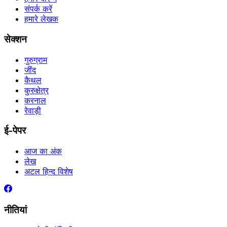
संपर्क करें
हमारे लेखक
सेक्शन
गुरुग्राम
जींद
कैथल
कुरुक्षेत्र
करनाल
रेवाड़ी
ई-पेपर
आज का अंक
लेख
अटल हिन्द विशेष
नीतियां