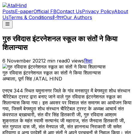
Posts
E-paper
Official FB
Contact Us
Privacy Policy
About
Us
Terms & Conditions
ई-पेपर
Our Authors
गुरु रविदास इंटरनेशनल स्कूल का संतों ने किया
शिलान्यास
6 November 2021
2
min read
0
views
शिक्षा
गुरु रविदास इंटरनेशनल स्कूल का संतों ने किया शिलान्यास
अम्बाला, पूर्ण सिंह /ATAL HIND
एनएच 344 स्थित यमुनानगर जिले के गांव मनसापुर में बेगमपुरा शोध संस्थान
चैरिटेबल ट्रस्ट द्वारा बनाए जाने वाले गुरु रविदास इंटरनेशनल स्कूल का
शिलान्यास किया गया। इस अवसर पर विशाल संत समागम का आयोजन किया
गया, जिसमें बेगमपुरा शोध संस्थान चैरिटेबल ट्रस्ट के अध्यक्ष आचार्य संत
कंवरपाल ब्रह्मचारी, संत वीर सिंह हितकारी जी, गुरु रविदास आश्रम
शुक्रताल के महंत स्वामी सत्यानंद जी महाराज, संत जैनदास हितकारी जी,
संत गुरपाल दास जी, संत मेनपाल जी, संत ज्ञाननाथ निराकारी जी समेत
हरियाणा व अन्य प्रदेशों से आए संतों ने अपने प्रचचनों से निहाल किया। संत