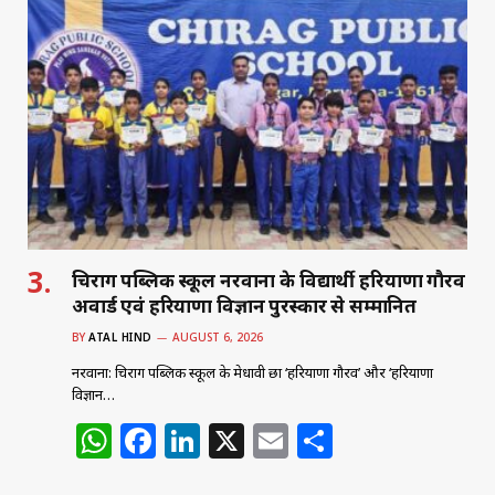
s
e
e
l
e
A
b
dI
p
o
n
p
o
k
चिराग पब्लिक स्कूल नरवाना के विद्यार्थी हरियाणा गौरव
अवार्ड एवं हरियाणा विज्ञान पुरस्कार से सम्मानित
BY
ATAL HIND
AUGUST 6, 2026
नरवाना: चिराग पब्लिक स्कूल के मेधावी छात्र ‘हरियाणा गौरव’ और ‘हरियाणा
विज्ञान…
W
F
Li
X
E
S
h
a
n
m
h