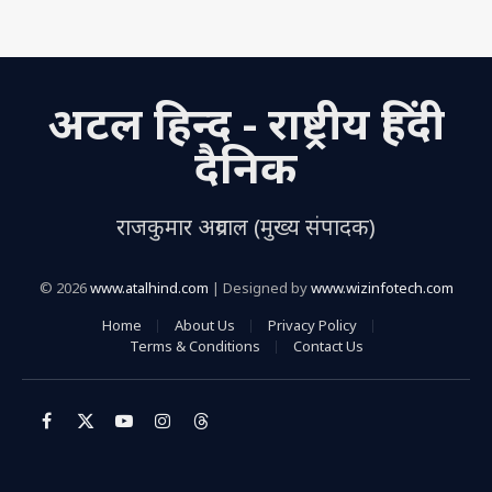
at
c
k
ai
ar
s
e
e
l
e
A
b
dI
अटल हिन्द - राष्ट्रीय हिंदी
p
o
n
p
o
दैनिक
k
राजकुमार अग्रवाल (मुख्य संपादक)
© 2026
www.atalhind.com
| Designed by
www.wizinfotech.com
Home
About Us
Privacy Policy
Terms & Conditions
Contact Us
Facebook
X
YouTube
Instagram
Threads
(Twitter)