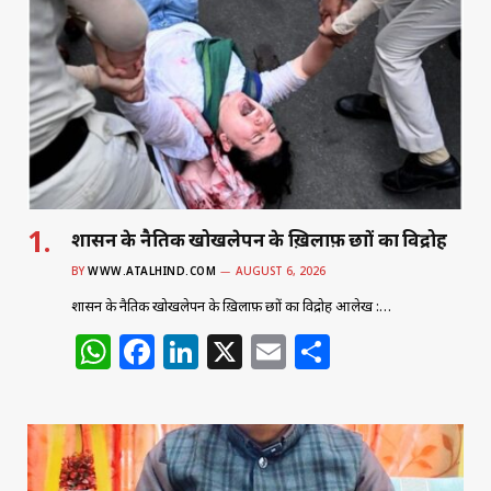
शासन के नैतिक खोखलेपन के ख़िलाफ़ छात्रों का विद्रोह
BY
WWW.ATALHIND.COM
AUGUST 6, 2026
शासन के नैतिक खोखलेपन के ख़िलाफ़ छात्रों का विद्रोह आलेख :…
W
F
Li
X
E
S
h
a
n
m
h
at
c
k
ai
ar
s
e
e
l
e