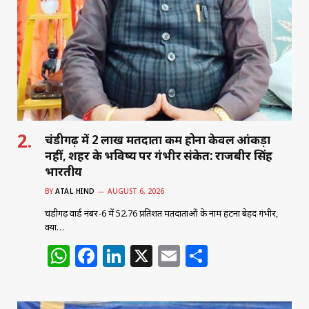
A
b
dI
p
o
n
p
o
k
चंडीगढ़ में 2 लाख मतदाता कम होना केवल आंकड़ा
नहीं, शहर के भविष्य पर गंभीर संकेत: राजबीर सिंह
भारतीय
BY
ATAL HIND
AUGUST 6, 2026
चंडीगढ़ वार्ड नंबर-6 में 52.76 प्रतिशत मतदाताओं के नाम हटना बेहद गंभीर,
क्या…
W
F
Li
X
E
S
h
a
n
m
h
at
c
k
ai
ar