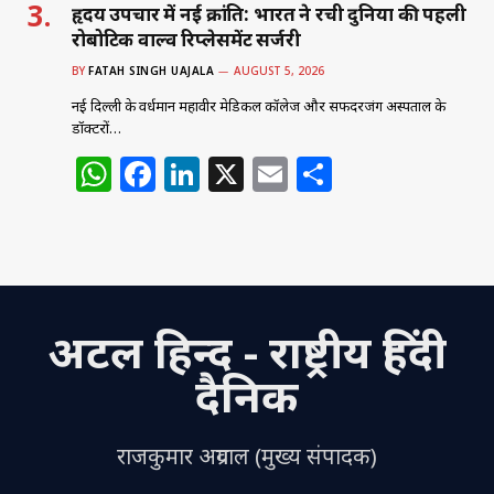
हृदय उपचार में नई क्रांति: भारत ने रची दुनिया की पहली
रोबोटिक वाल्व रिप्लेसमेंट सर्जरी
BY
FATAH SINGH UAJALA
AUGUST 5, 2026
नई दिल्ली के वर्धमान महावीर मेडिकल कॉलेज और सफदरजंग अस्पताल के
डॉक्टरों…
W
F
Li
X
E
S
h
a
n
m
h
at
c
k
ai
ar
s
e
e
l
e
A
b
dI
अटल हिन्द - राष्ट्रीय हिंदी
p
o
n
p
o
दैनिक
k
राजकुमार अग्रवाल (मुख्य संपादक)