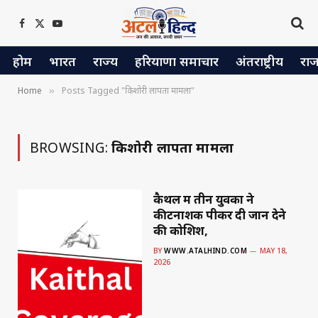
Facebook
X
YouTube
(Twitter)
होम
भारत
राज्य
हरियाणा समाचार
अंतराष्ट्रीय
रा
Home
Posts Tagged "किशोरी लापता मामला"
»
BROWSING:
किशोरी लापता मामला
कैथल में तीन युवकों ने
कीटनाशक पीकर दी जान देने
की कोशिश,
BY
WWW.ATALHIND.COM
MAY 18,
2026