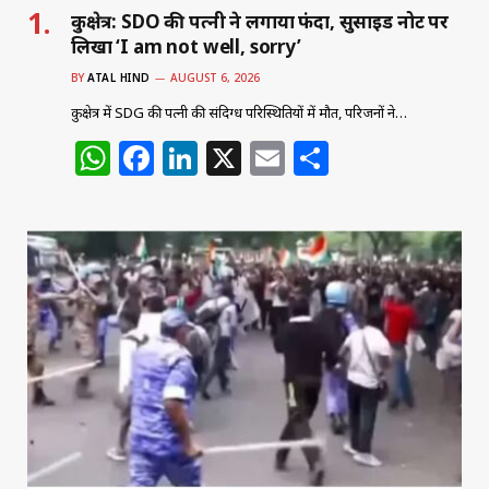
कुरुक्षेत्र: SDO की पत्नी ने लगाया फंदा, सुसाइड नोट पर
लिखा ‘I am not well, sorry’
BY
ATAL HIND
AUGUST 6, 2026
कुरुक्षेत्र में SDG की पत्नी की संदिग्ध परिस्थितियों में मौत, परिजनों ने…
W
F
Li
X
E
S
h
a
n
m
h
at
c
k
ai
ar
s
e
e
l
e
A
b
dI
p
o
n
p
o
k