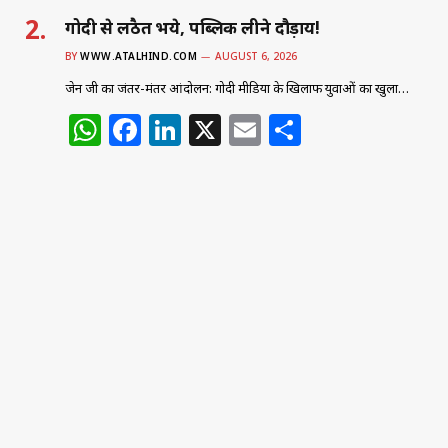
गोदी से लठैत भये, पब्लिक लीने दौड़ाय!
BY
WWW.ATALHIND.COM
AUGUST 6, 2026
जेन जी का जंतर-मंतर आंदोलन: गोदी मीडिया के खिलाफ युवाओं का खुला…
W
F
Li
X
E
S
h
a
n
m
h
at
c
k
ai
ar
s
e
e
l
e
A
b
dI
p
o
n
p
o
k