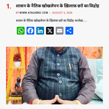
शासन के नैतिक खोखलेपन के ख़िलाफ़ छात्रों का विद्रोह
BY
WWW.ATALHIND.COM
AUGUST 6, 2026
शासन के नैतिक खोखलेपन के ख़िलाफ़ छात्रों का विद्रोह आलेख :…
W
F
Li
X
E
S
h
a
n
m
h
at
c
k
ai
ar
s
e
e
l
e
A
b
dI
p
o
n
p
o
k