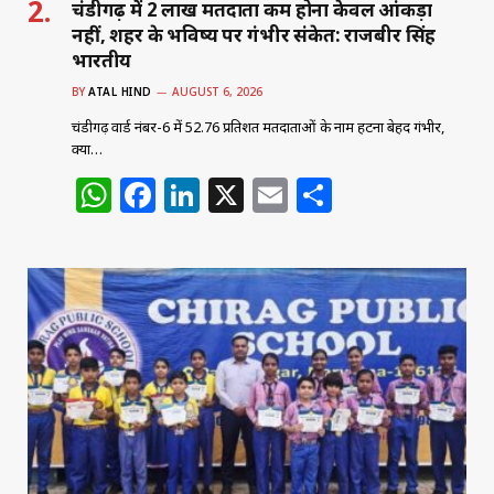
चंडीगढ़ में 2 लाख मतदाता कम होना केवल आंकड़ा
नहीं, शहर के भविष्य पर गंभीर संकेत: राजबीर सिंह
भारतीय
BY
ATAL HIND
AUGUST 6, 2026
चंडीगढ़ वार्ड नंबर-6 में 52.76 प्रतिशत मतदाताओं के नाम हटना बेहद गंभीर,
क्या…
W
F
Li
X
E
S
h
a
n
m
h
at
c
k
ai
ar
s
e
e
l
e
A
b
dI
p
o
n
p
o
k