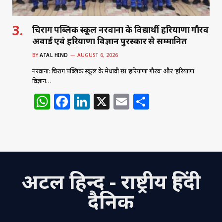
चिराग पब्लिक स्कूल नरवाना के विद्यार्थी हरियाणा गौरव
अवार्ड एवं हरियाणा विज्ञान पुरस्कार से सम्मानित
BY
ATAL HIND
AUGUST 6, 2026
नरवाना: चिराग पब्लिक स्कूल के मेधावी छात्र ‘हरियाणा गौरव’ और ‘हरियाणा
विज्ञान…
W
F
Li
X
E
S
h
a
n
m
h
at
c
k
ai
ar
s
e
e
l
e
A
b
dI
अटल हिन्द - राष्ट्रीय हिंदी
p
o
n
p
o
दैनिक
k