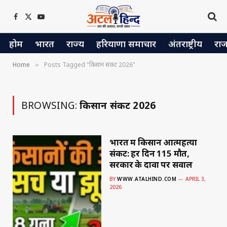
Facebook
X
YouTube
(Twitter)
होम
भारत
राज्य
हरियाणा समाचार
अंतराष्ट्रीय
रा
Home
Posts Tagged "किसान संकट 2026"
»
BROWSING:
किसान संकट 2026
भारत में किसान आत्महत्या
संकट: हर दिन 115 मौतें,
सरकार के दावों पर सवाल
BY
WWW.ATALHIND.COM
APRIL 3,
2026