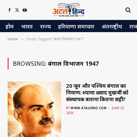
Facebook
X
YouTube
(Twitter)
होम
भारत
राज्य
हरियाणा समाचार
अंतराष्ट्रीय
रा
Home
Posts Tagged "बंगाल विभाजन 1947"
»
BROWSING:
बंगाल विभाजन 1947
20 जून और पश्चिम बंगाल का
निर्माण: श्यामा प्रसाद मुखर्जी को
संस्थापक बताना कितना सही?
BY
WWW.ATALHIND.COM
JUNE 23,
2026