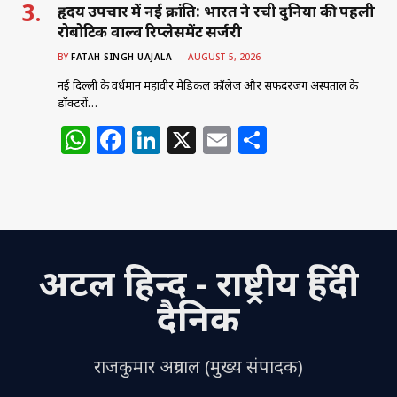
हृदय उपचार में नई क्रांति: भारत ने रची दुनिया की पहली
रोबोटिक वाल्व रिप्लेसमेंट सर्जरी
BY
FATAH SINGH UAJALA
AUGUST 5, 2026
नई दिल्ली के वर्धमान महावीर मेडिकल कॉलेज और सफदरजंग अस्पताल के
डॉक्टरों…
W
F
Li
X
E
S
h
a
n
m
h
at
c
k
ai
ar
s
e
e
l
e
A
b
dI
अटल हिन्द - राष्ट्रीय हिंदी
p
o
n
p
o
दैनिक
k
राजकुमार अग्रवाल (मुख्य संपादक)