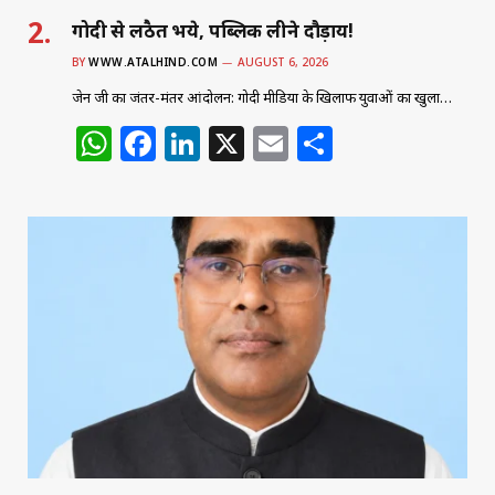
गोदी से लठैत भये, पब्लिक लीने दौड़ाय!
BY
WWW.ATALHIND.COM
AUGUST 6, 2026
जेन जी का जंतर-मंतर आंदोलन: गोदी मीडिया के खिलाफ युवाओं का खुला…
W
F
Li
X
E
S
h
a
n
m
h
at
c
k
ai
ar
s
e
e
l
e
A
b
dI
p
o
n
p
o
k