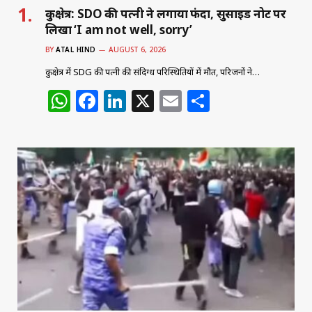
कुरुक्षेत्र: SDO की पत्नी ने लगाया फंदा, सुसाइड नोट पर
लिखा ‘I am not well, sorry’
BY
ATAL HIND
AUGUST 6, 2026
कुरुक्षेत्र में SDG की पत्नी की संदिग्ध परिस्थितियों में मौत, परिजनों ने…
W
F
Li
X
E
S
h
a
n
m
h
at
c
k
ai
ar
s
e
e
l
e
A
b
dI
p
o
n
p
o
k