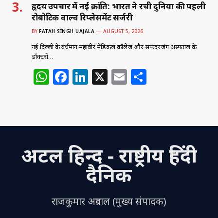
हृदय उपचार में नई क्रांति: भारत ने रची दुनिया की पहली
रोबोटिक वाल्व रिप्लेसमेंट सर्जरी
BY
FATAH SINGH UAJALA
AUGUST 5, 2026
नई दिल्ली के वर्धमान महावीर मेडिकल कॉलेज और सफदरजंग अस्पताल के
डॉक्टरों…
W
F
Li
X
E
S
h
a
n
m
h
at
c
k
ai
ar
s
e
e
l
e
A
b
dI
अटल हिन्द - राष्ट्रीय हिंदी
p
o
n
p
o
दैनिक
k
राजकुमार अग्रवाल (मुख्य संपादक)