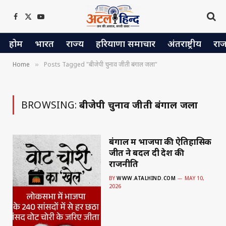
Facebook
X
YouTube
(Twitter)
होम
भारत
राज्य
हरियाणा समाचार
अंतराष्ट्रीय
रा
Home
Posts Tagged "बीजेपी चुनाव जीती बंगाल जला"
»
BROWSING:
बीजेपी चुनाव जीती बंगाल जला
बंगाल में भाजपा की ऐतिहासिक
जीत ने बदल दी देश की
राजनीति
BY
WWW.ATALHIND.COM
MAY 10,
2026