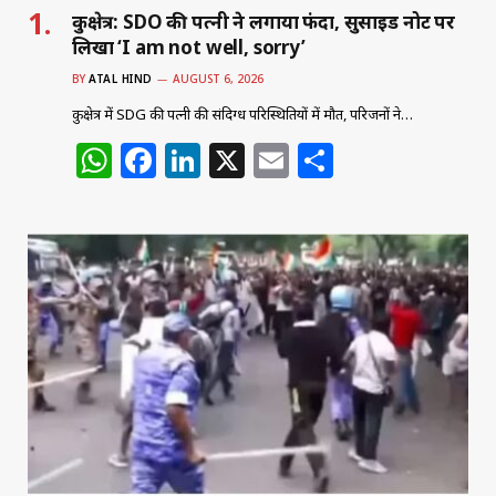
कुरुक्षेत्र: SDO की पत्नी ने लगाया फंदा, सुसाइड नोट पर
लिखा ‘I am not well, sorry’
BY
ATAL HIND
AUGUST 6, 2026
कुरुक्षेत्र में SDG की पत्नी की संदिग्ध परिस्थितियों में मौत, परिजनों ने…
W
F
Li
X
E
S
h
a
n
m
h
at
c
k
ai
ar
s
e
e
l
e
A
b
dI
p
o
n
p
o
k