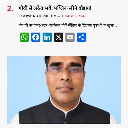
गोदी से लठैत भये, पब्लिक लीने दौड़ाय!
BY
WWW.ATALHIND.COM
AUGUST 6, 2026
जेन जी का जंतर-मंतर आंदोलन: गोदी मीडिया के खिलाफ युवाओं का खुला…
W
F
Li
X
E
S
h
a
n
m
h
at
c
k
ai
ar
s
e
e
l
e
A
b
dI
p
o
n
p
o
k