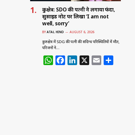
कुरुक्षेत्र: SDO की पत्नी ने लगाया फंदा,
सुसाइड नोट पर लिखा ‘I am not
well, sorry’
BY
ATAL HIND
AUGUST 6, 2026
कुरुक्षेत्र में SDG की पत्नी की संदिग्ध परिस्थितियों में मौत,
परिजनों ने…
W
F
Li
X
E
S
h
a
n
m
h
at
c
k
ai
ar
s
e
e
l
e
A
b
dI
p
o
n
p
o
k