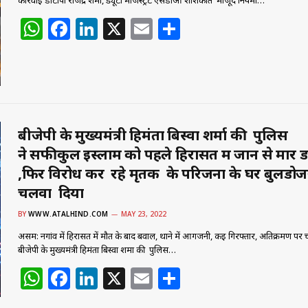
कार्रवाई डीटीपी राजेंद्र शर्मा, ड्यूटी मजिस्ट्रेट एसडीओ शशिकांत मौजूद नियमों…
W
F
Li
X
E
S
h
a
n
m
h
at
c
k
ai
ar
s
e
e
l
e
A
b
dI
p
o
n
बीजेपी के मुख्यमंत्री हिमंता बिस्वा शर्मा की पुलिस
ने सफीकुल इस्लाम को पहले हिरासत में जान से मार 
p
o
,फिर विरोध कर रहे मृतक के परिजनों के घर बुलडोज
k
चलवा दिया
BY
WWW.ATALHIND.COM
MAY 23, 2022
असम: नगांव में हिरासत में मौत के बाद बवाल, थाने में आगजनी, कई गिरफ्तार, अतिक्रमण पर
बीजेपी के मुख्यमंत्री हिमंता बिस्वा शर्मा की पुलिस…
W
F
Li
X
E
S
h
a
n
m
h