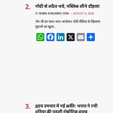
गोदी से लठैत भये, पब्लिक लीने दौड़ाय!
BY
WWW.ATALHIND.COM
AUGUST 6, 2026
जेन जी का जंतर-मंतर आंदोलन: गोदी मीडिया के खिलाफ
युवाओं का खुला…
W
F
Li
X
E
S
h
a
n
m
h
at
c
k
ai
ar
s
e
e
l
e
A
b
dI
p
o
n
p
o
k
हृदय उपचार में नई क्रांति: भारत ने रची
दुनिया की पहली रोबोटिक वाल्व