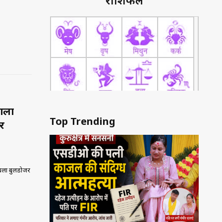
राशिफल
डाला
Top Trending
र
 चला बुलडोजर