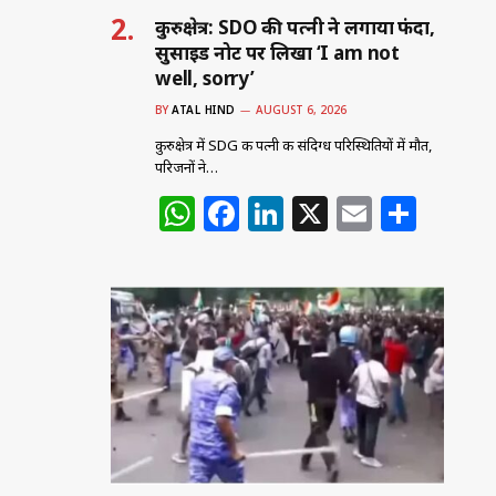
कुरुक्षेत्र: SDO की पत्नी ने लगाया फंदा,
सुसाइड नोट पर लिखा ‘I am not
well, sorry’
BY
ATAL HIND
AUGUST 6, 2026
कुरुक्षेत्र में SDG की पत्नी की संदिग्ध परिस्थितियों में मौत,
परिजनों ने…
W
F
Li
X
E
S
h
a
n
m
h
at
c
k
ai
ar
s
e
e
l
e
A
b
dI
p
o
n
p
o
k