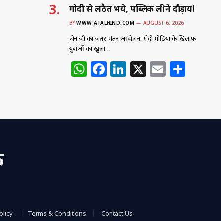
गोदी से लठैत भये, पब्लिक लीने दौड़ाय!
BY
WWW.ATALHIND.COM
AUGUST 6, 2026
जेन जी का जंतर-मंतर आंदोलन: गोदी मीडिया के खिलाफ
युवाओं का खुला…
W
F
Li
X
E
S
h
a
n
m
h
at
c
k
ai
ar
s
e
e
l
e
A
b
dI
p
o
n
क
p
o
k
olicy
Terms & Conditions
Contact Us