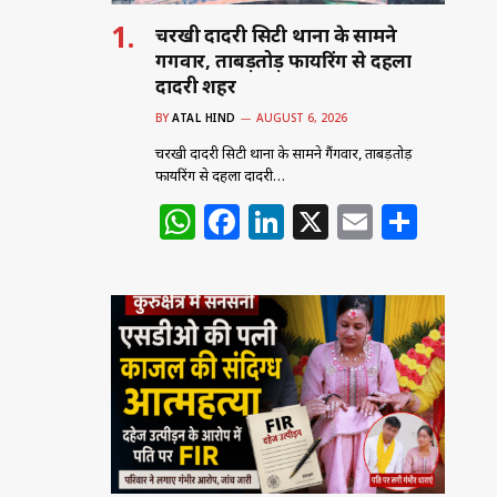
चरखी दादरी सिटी थाना के सामने
गैंगवार, ताबड़तोड़ फायरिंग से दहला
दादरी शहर
BY
ATAL HIND
AUGUST 6, 2026
चरखी दादरी सिटी थाना के सामने गैंगवार, ताबड़तोड़
फायरिंग से दहला दादरी…
W
F
Li
X
E
S
h
a
n
m
h
at
c
k
ai
ar
s
e
e
l
e
A
b
dI
p
o
n
p
o
k