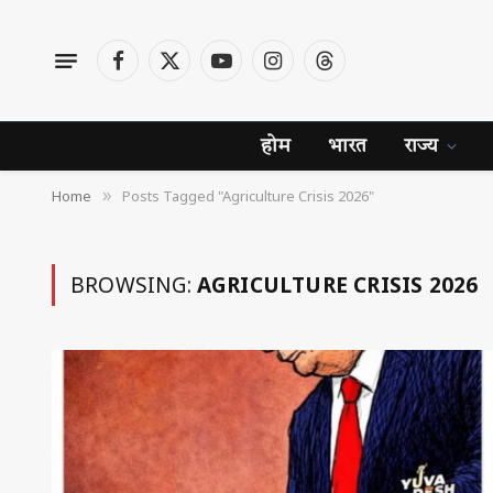
Facebook
X
YouTube
Instagram
Threads
(Twitter)
होम
भारत
राज्य
Home
Posts Tagged "Agriculture Crisis 2026"
»
BROWSING:
AGRICULTURE CRISIS 2026