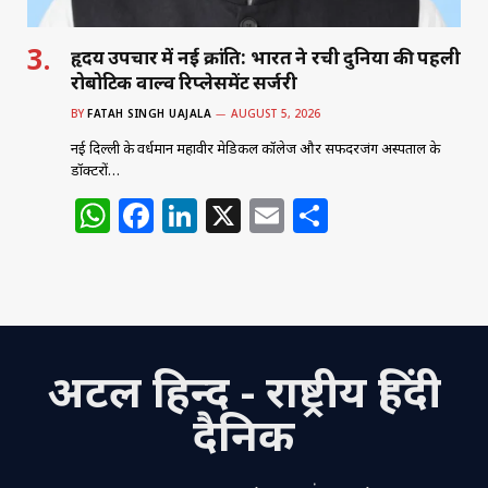
हृदय उपचार में नई क्रांति: भारत ने रची दुनिया की पहली
रोबोटिक वाल्व रिप्लेसमेंट सर्जरी
BY
FATAH SINGH UAJALA
AUGUST 5, 2026
नई दिल्ली के वर्धमान महावीर मेडिकल कॉलेज और सफदरजंग अस्पताल के
डॉक्टरों…
W
F
Li
X
E
S
h
a
n
m
h
at
c
k
ai
ar
s
e
e
l
e
A
b
dI
अटल हिन्द - राष्ट्रीय हिंदी
p
o
n
p
o
दैनिक
k