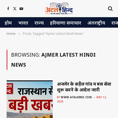
Facebook
X
YouTube
(Twitter)
होम
भारत
राज्य
हरियाणा समाचार
अंतराष्ट्रीय
रा
Home
Posts Tagged "Ajmer Latest Hindi News"
»
BROWSING:
AJMER LATEST HINDI
NEWS
अजमेर के कड़ैल गांव में बस सेवा
शुरू करने के आदेश जारी
BY
WWW.ATALHIND.COM
MAY 12,
2026