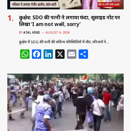
कुरुक्षेत्र: SDO की पत्नी ने लगाया फंदा, सुसाइड नोट पर
लिखा ‘I am not well, sorry’
BY
ATAL HIND
AUGUST 6, 2026
कुरुक्षेत्र में SDG की पत्नी की संदिग्ध परिस्थितियों में मौत, परिजनों ने…
W
F
Li
X
E
S
h
a
n
m
h
at
c
k
ai
ar
s
e
e
l
e
A
b
dI
p
o
n
p
o
k