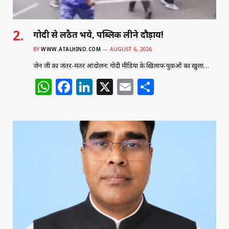
गोदी से लठैत भये, पब्लिक लीने दौड़ाय!
BY
WWW.ATALHIND.COM
AUGUST 6, 2026
जेन जी का जंतर-मंतर आंदोलन: गोदी मीडिया के खिलाफ युवाओं का खुला…
W
F
Li
X
E
S
h
a
n
m
h
at
c
k
ai
ar
s
e
e
l
e
A
b
dI
p
o
n
p
o
k