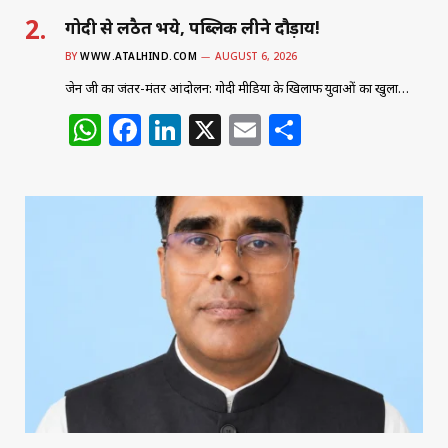
गोदी से लठैत भये, पब्लिक लीने दौड़ाय!
BY
WWW.ATALHIND.COM
AUGUST 6, 2026
जेन जी का जंतर-मंतर आंदोलन: गोदी मीडिया के खिलाफ युवाओं का खुला…
W
F
Li
X
E
S
h
a
n
m
h
at
c
k
ai
ar
s
e
e
l
e
A
b
dI
p
o
n
p
o
k