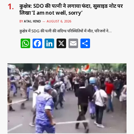
कुरुक्षेत्र: SDO की पत्नी ने लगाया फंदा, सुसाइड नोट पर
लिखा ‘I am not well, sorry’
BY
ATAL HIND
AUGUST 6, 2026
कुरुक्षेत्र में SDG की पत्नी की संदिग्ध परिस्थितियों में मौत, परिजनों ने…
W
F
Li
X
E
S
h
a
n
m
h
at
c
k
ai
ar
s
e
e
l
e
A
b
dI
p
o
n
p
o
k