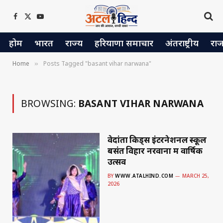
Facebook
X
YouTube
(Twitter)
होम
भारत
राज्य
हरियाणा समाचार
अंतराष्ट्रीय
रा
Home
Posts Tagged "basant vihar narwana"
»
BROWSING:
BASANT VIHAR NARWANA
वेदांता किड्स इंटरनेशनल स्कूल
बसंत विहार नरवाना में वार्षिक
उत्सव
BY
WWW.ATALHIND.COM
MARCH 25,
2026