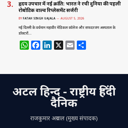
हृदय उपचार में नई क्रांति: भारत ने रची दुनिया की पहली
रोबोटिक वाल्व रिप्लेसमेंट सर्जरी
BY
FATAH SINGH UAJALA
AUGUST 5, 2026
नई दिल्ली के वर्धमान महावीर मेडिकल कॉलेज और सफदरजंग अस्पताल के
डॉक्टरों…
W
F
Li
X
E
S
h
a
n
m
h
at
c
k
ai
ar
s
e
e
l
e
A
b
dI
अटल हिन्द - राष्ट्रीय हिंदी
p
o
n
p
o
दैनिक
k
राजकुमार अग्रवाल (मुख्य संपादक)