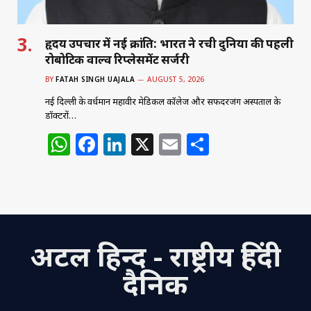
हृदय उपचार में नई क्रांति: भारत ने रची दुनिया की पहली
रोबोटिक वाल्व रिप्लेसमेंट सर्जरी
BY
FATAH SINGH UAJALA
AUGUST 5, 2026
नई दिल्ली के वर्धमान महावीर मेडिकल कॉलेज और सफदरजंग अस्पताल के
डॉक्टरों…
W
F
Li
X
E
S
h
a
n
m
h
at
c
k
ai
ar
s
e
e
l
e
A
b
dI
अटल हिन्द - राष्ट्रीय हिंदी
p
o
n
p
o
दैनिक
k