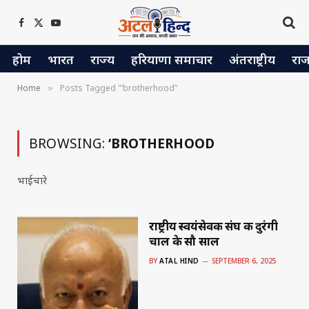
Facebook
X
YouTube
(Twitter)
होम
भारत
राज्य
हरियाणा समाचार
अंतराष्ट्रीय
रा
Home
Posts Tagged "‘brotherhood"
»
BROWSING:
‘BROTHERHOOD
भाईचारे
राष्ट्रीय स्वयंसेवक संघ की दुरंगी
चाल के सौ साल
BY
ATAL HIND
SEPTEMBER 6, 2025