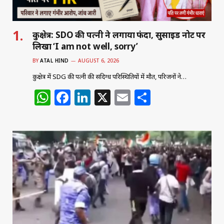
कुरुक्षेत्र: SDO की पत्नी ने लगाया फंदा, सुसाइड नोट पर
लिखा ‘I am not well, sorry’
BY
ATAL HIND
AUGUST 6, 2026
कुरुक्षेत्र में SDG की पत्नी की संदिग्ध परिस्थितियों में मौत, परिजनों ने…
W
F
Li
X
E
S
h
a
n
m
h
at
c
k
ai
ar
s
e
e
l
e
A
b
dI
p
o
n
p
o
k