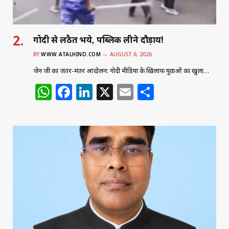
गोदी से लठैत भये, पब्लिक लीने दौड़ाय!
BY
WWW.ATALHIND.COM
AUGUST 6, 2026
जेन जी का जंतर-मंतर आंदोलन: गोदी मीडिया के खिलाफ युवाओं का खुला…
W
F
Li
X
E
S
h
a
n
m
h
at
c
k
ai
ar
s
e
e
l
e
A
b
dI
p
o
n
p
o
k