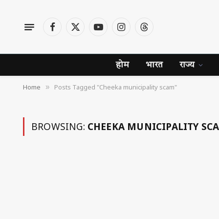
Facebook
X
YouTube
Instagram
Threads
(Twitter)
होम
भारत
राज्य
Home
Posts Tagged "Cheeka municipality scam"
»
BROWSING:
CHEEKA MUNICIPALITY SC