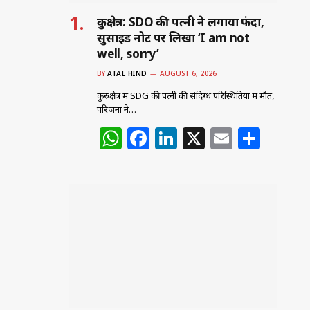
कुरुक्षेत्र: SDO की पत्नी ने लगाया फंदा,
सुसाइड नोट पर लिखा ‘I am not
well, sorry’
BY
ATAL HIND
AUGUST 6, 2026
कुरुक्षेत्र में SDG की पत्नी की संदिग्ध परिस्थितियों में मौत,
परिजनों ने…
W
F
Li
X
E
S
h
a
n
m
h
at
c
k
ai
ar
s
e
e
l
e
A
b
dI
p
o
n
p
o
k