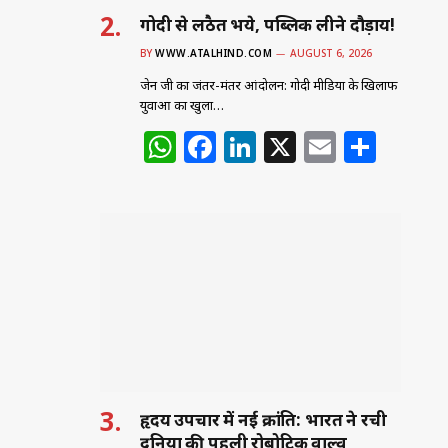
गोदी से लठैत भये, पब्लिक लीने दौड़ाय!
BY
WWW.ATALHIND.COM
AUGUST 6, 2026
जेन जी का जंतर-मंतर आंदोलन: गोदी मीडिया के खिलाफ
युवाओं का खुला…
W
F
Li
X
E
S
h
a
n
m
h
at
c
k
ai
ar
s
e
e
l
e
A
b
dI
p
o
n
p
o
k
हृदय उपचार में नई क्रांति: भारत ने रची
दुनिया की पहली रोबोटिक वाल्व