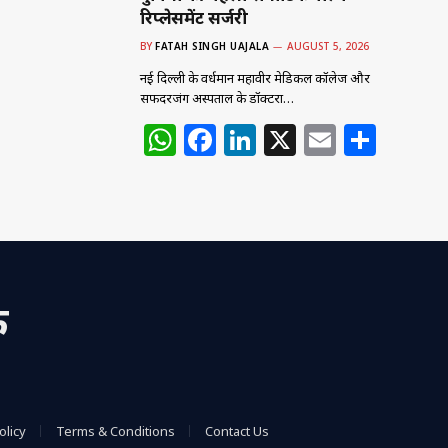
रिप्लेसमेंट सर्जरी
BY
FATAH SINGH UAJALA
AUGUST 5, 2026
नई दिल्ली के वर्धमान महावीर मेडिकल कॉलेज और
सफदरजंग अस्पताल के डॉक्टरों…
W
F
Li
X
E
S
h
a
n
m
h
at
c
k
ai
ar
s
e
e
l
e
A
b
dI
p
o
n
क
p
o
k
olicy
Terms & Conditions
Contact Us