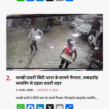
h
a
n
m
h
at
c
k
ai
ar
s
e
e
l
e
A
b
dI
p
o
n
p
o
k
चरखी दादरी सिटी थाना के सामने गैंगवार, ताबड़तोड़
फायरिंग से दहला दादरी शहर
BY
ATAL HIND
AUGUST 6, 2026
चरखी दादरी में सिटी थाना के सामने गैंगवार: दिनदहाड़े ताबड़तोड़ फायरिंग,…
W
F
Li
X
E
S