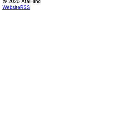
©
2026
AtalHind
Website
RSS