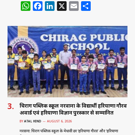
W
F
Li
X
E
S
h
a
n
m
h
at
c
k
ai
ar
s
e
e
l
e
A
b
dI
p
o
n
p
o
k
चिराग पब्लिक स्कूल नरवाना के विद्यार्थी हरियाणा गौरव
अवार्ड एवं हरियाणा विज्ञान पुरस्कार से सम्मानित
BY
ATAL HIND
AUGUST 6, 2026
नरवाना: चिराग पब्लिक स्कूल के मेधावी छात्र ‘हरियाणा गौरव’ और ‘हरियाणा