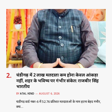
h
a
n
m
h
at
c
k
ai
ar
s
e
e
l
e
A
b
dI
p
o
n
p
o
k
चंडीगढ़ में 2 लाख मतदाता कम होना केवल आंकड़ा
नहीं, शहर के भविष्य पर गंभीर संकेत: राजबीर सिंह
भारतीय
BY
ATAL HIND
AUGUST 6, 2026
चंडीगढ़ वार्ड नंबर-6 में 52.76 प्रतिशत मतदाताओं के नाम हटना बेहद गंभीर,
क्या…