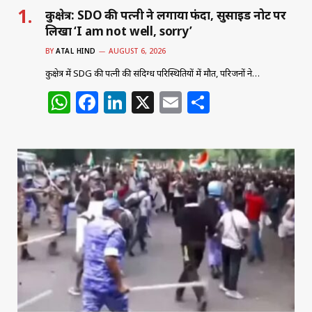
कुरुक्षेत्र: SDO की पत्नी ने लगाया फंदा, सुसाइड नोट पर
लिखा ‘I am not well, sorry’
BY
ATAL HIND
AUGUST 6, 2026
कुरुक्षेत्र में SDG की पत्नी की संदिग्ध परिस्थितियों में मौत, परिजनों ने…
W
F
Li
X
E
S
h
a
n
m
h
at
c
k
ai
ar
s
e
e
l
e
A
b
dI
p
o
n
p
o
k