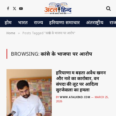
Facebook
X
YouTube
(Twitter)
होम
भारत
राज्य
हरियाणा समाचार
अंतराष्ट्रीय
रा
Home
Posts Tagged "कांग्रेस के भाजपा पर आरोप"
»
BROWSING:
कांग्रेस के भाजपा पर आरोप
हरियाणा में बढ़ता अवैध खनन
और नशे का कारोबार, वन
संपदा की लूट पर आदित्य
सुरजेवाला का हमला
BY
WWW.ATALHIND.COM
MARCH 25,
2026