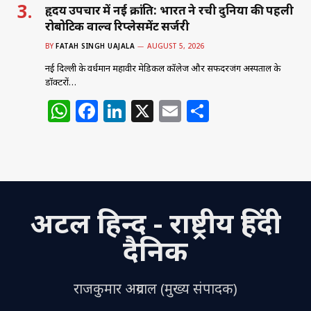
हृदय उपचार में नई क्रांति: भारत ने रची दुनिया की पहली
रोबोटिक वाल्व रिप्लेसमेंट सर्जरी
BY
FATAH SINGH UAJALA
AUGUST 5, 2026
नई दिल्ली के वर्धमान महावीर मेडिकल कॉलेज और सफदरजंग अस्पताल के
डॉक्टरों…
W
F
Li
X
E
S
h
a
n
m
h
at
c
k
ai
ar
s
e
e
l
e
A
b
dI
अटल हिन्द - राष्ट्रीय हिंदी
p
o
n
p
o
दैनिक
k
राजकुमार अग्रवाल (मुख्य संपादक)