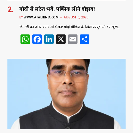
गोदी से लठैत भये, पब्लिक लीने दौड़ाय!
BY
WWW.ATALHIND.COM
AUGUST 6, 2026
जेन जी का जंतर-मंतर आंदोलन: गोदी मीडिया के खिलाफ युवाओं का खुला…
W
F
Li
X
E
S
h
a
n
m
h
at
c
k
ai
ar
s
e
e
l
e
A
b
dI
p
o
n
p
o
k