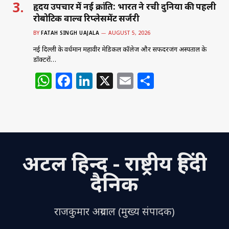
हृदय उपचार में नई क्रांति: भारत ने रची दुनिया की पहली
रोबोटिक वाल्व रिप्लेसमेंट सर्जरी
BY
FATAH SINGH UAJALA
AUGUST 5, 2026
नई दिल्ली के वर्धमान महावीर मेडिकल कॉलेज और सफदरजंग अस्पताल के
डॉक्टरों…
W
F
Li
X
E
S
h
a
n
m
h
at
c
k
ai
ar
s
e
e
l
e
A
b
dI
अटल हिन्द - राष्ट्रीय हिंदी
p
o
n
p
o
दैनिक
k
राजकुमार अग्रवाल (मुख्य संपादक)