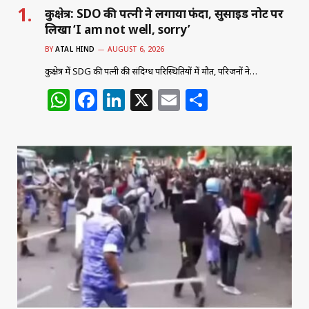
कुरुक्षेत्र: SDO की पत्नी ने लगाया फंदा, सुसाइड नोट पर
लिखा ‘I am not well, sorry’
BY
ATAL HIND
AUGUST 6, 2026
कुरुक्षेत्र में SDG की पत्नी की संदिग्ध परिस्थितियों में मौत, परिजनों ने…
W
F
Li
X
E
S
h
a
n
m
h
at
c
k
ai
ar
s
e
e
l
e
A
b
dI
p
o
n
p
o
k