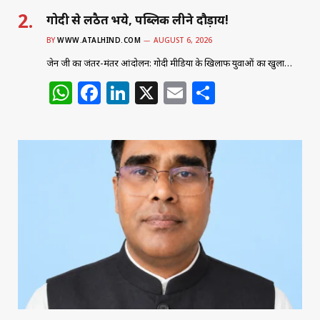
गोदी से लठैत भये, पब्लिक लीने दौड़ाय!
BY
WWW.ATALHIND.COM
AUGUST 6, 2026
जेन जी का जंतर-मंतर आंदोलन: गोदी मीडिया के खिलाफ युवाओं का खुला…
W
F
Li
X
E
S
h
a
n
m
h
at
c
k
ai
ar
s
e
e
l
e
A
b
dI
p
o
n
p
o
k