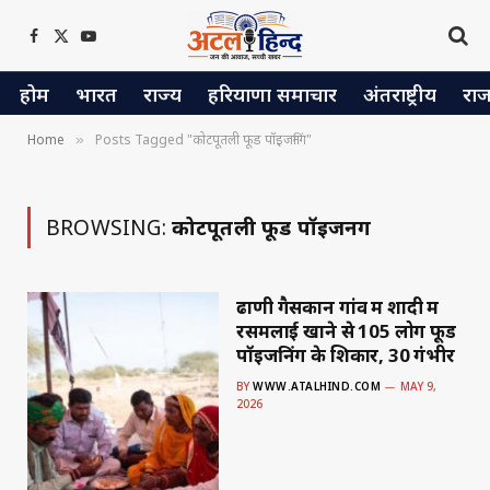
Facebook
X
YouTube
(Twitter)
होम
भारत
राज्य
हरियाणा समाचार
अंतराष्ट्रीय
रा
Home
Posts Tagged "कोटपूतली फूड पॉइजनिंग"
»
BROWSING:
कोटपूतली फूड पॉइजनिंग
ढाणी गैसकान गांव में शादी में
रसमलाई खाने से 105 लोग फूड
पॉइजनिंग के शिकार, 30 गंभीर
BY
WWW.ATALHIND.COM
MAY 9,
2026