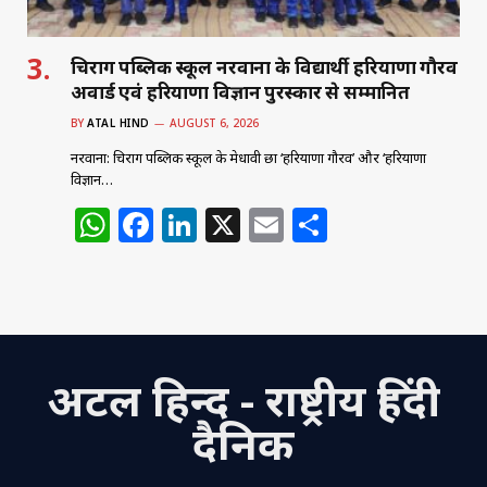
चिराग पब्लिक स्कूल नरवाना के विद्यार्थी हरियाणा गौरव
अवार्ड एवं हरियाणा विज्ञान पुरस्कार से सम्मानित
BY
ATAL HIND
AUGUST 6, 2026
नरवाना: चिराग पब्लिक स्कूल के मेधावी छात्र ‘हरियाणा गौरव’ और ‘हरियाणा
विज्ञान…
W
F
Li
X
E
S
h
a
n
m
h
at
c
k
ai
ar
s
e
e
l
e
A
b
dI
अटल हिन्द - राष्ट्रीय हिंदी
p
o
n
p
o
दैनिक
k