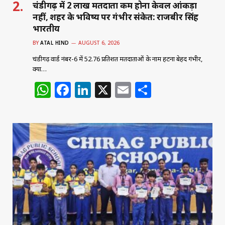
चंडीगढ़ में 2 लाख मतदाता कम होना केवल आंकड़ा
नहीं, शहर के भविष्य पर गंभीर संकेत: राजबीर सिंह
भारतीय
BY
ATAL HIND
AUGUST 6, 2026
चंडीगढ़ वार्ड नंबर-6 में 52.76 प्रतिशत मतदाताओं के नाम हटना बेहद गंभीर,
क्या…
W
F
Li
X
E
S
h
a
n
m
h
at
c
k
ai
ar
s
e
e
l
e
A
b
dI
p
o
n
p
o
k