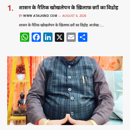
शासन के नैतिक खोखलेपन के ख़िलाफ़ छात्रों का विद्रोह
BY
WWW.ATALHIND.COM
AUGUST 6, 2026
शासन के नैतिक खोखलेपन के ख़िलाफ़ छात्रों का विद्रोह आलेख :…
W
F
Li
X
E
S
h
a
n
m
h
at
c
k
ai
ar
s
e
e
l
e
A
b
dI
p
o
n
p
o
k