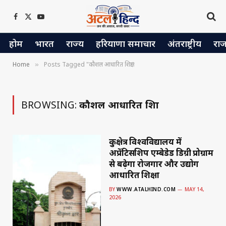
Facebook
X
YouTube
(Twitter)
होम
भारत
राज्य
हरियाणा समाचार
अंतराष्ट्रीय
रा
Home
Posts Tagged "कौशल आधारित शिक्षा"
»
BROWSING:
कौशल आधारित शिक्षा
कुरुक्षेत्र विश्वविद्यालय में
अप्रेंटिसशिप एम्बेडेड डिग्री प्रोग्राम
से बढ़ेगा रोजगार और उद्योग
आधारित शिक्षा
BY
WWW.ATALHIND.COM
MAY 14,
2026