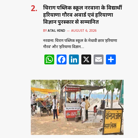
चिराग पब्लिक स्कूल नरवाना के विद्यार्थी
हरियाणा गौरव अवार्ड एवं हरियाणा
विज्ञान पुरस्कार से सम्मानित
BY
ATAL HIND
AUGUST 6, 2026
नरवाना: चिराग पब्लिक स्कूल के मेधावी छात्र ‘हरियाणा
गौरव’ और ‘हरियाणा विज्ञान…
W
F
Li
X
E
S
h
a
n
m
h
at
c
k
ai
ar
s
e
e
l
e
A
b
dI
p
o
n
p
o
k