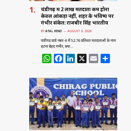
चंडीगढ़ में 2 लाख मतदाता कम होना
केवल आंकड़ा नहीं, शहर के भविष्य पर
गंभीर संकेत: राजबीर सिंह भारतीय
BY
ATAL HIND
AUGUST 6, 2026
चंडीगढ़ वार्ड नंबर-6 में 52.76 प्रतिशत मतदाताओं के नाम
हटना बेहद गंभीर, क्या…
W
F
Li
X
E
S
h
a
n
m
h
at
c
k
ai
ar
s
e
e
l
e
A
b
dI
p
o
n
p
o
k