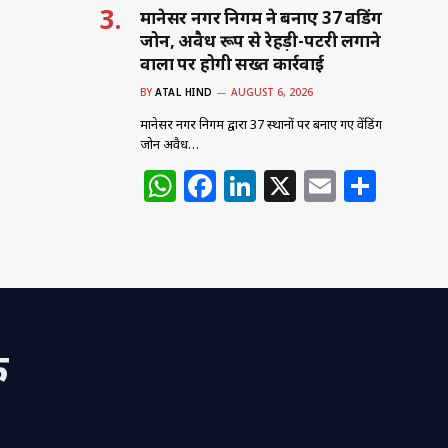
मानेसर नगर निगम ने बनाए 37 वेंडिंग
जोन, अवैध रूप से रेहड़ी-पटरी लगाने
वालों पर होगी सख्त कार्रवाई
BY
ATAL HIND
AUGUST 6, 2026
मानेसर नगर निगम द्वारा 37 स्थानों पर बनाए गए वेंडिंग
जोन अवैध…
W
F
Li
X
E
S
h
a
n
m
h
at
c
k
ai
ar
s
e
e
l
e
A
b
dI
p
o
n
क
p
o
k