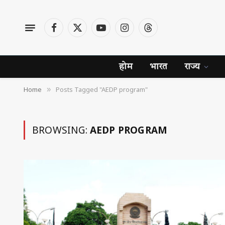
Facebook
X
YouTube
Instagram
Threads
(Twitter)
होम
भारत
राज्य
Home
Posts Tagged "AEDP program"
»
BROWSING:
AEDP PROGRAM