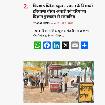
चिराग पब्लिक स्कूल नरवाना के विद्यार्थी
हरियाणा गौरव अवार्ड एवं हरियाणा
विज्ञान पुरस्कार से सम्मानित
BY
ATAL HIND
AUGUST 6, 2026
नरवाना: चिराग पब्लिक स्कूल के मेधावी छात्र ‘हरियाणा
गौरव’ और ‘हरियाणा विज्ञान…
W
F
Li
X
E
S
h
a
n
m
h
at
c
k
ai
ar
s
e
e
l
e
A
b
dI
p
o
n
p
o
k