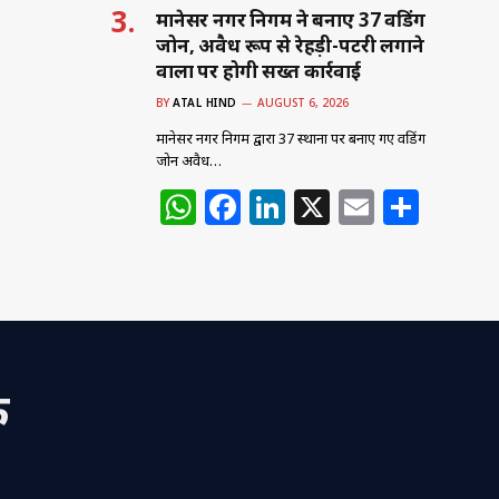
मानेसर नगर निगम ने बनाए 37 वेंडिंग
जोन, अवैध रूप से रेहड़ी-पटरी लगाने
वालों पर होगी सख्त कार्रवाई
BY
ATAL HIND
AUGUST 6, 2026
मानेसर नगर निगम द्वारा 37 स्थानों पर बनाए गए वेंडिंग
जोन अवैध…
W
F
Li
X
E
S
h
a
n
m
h
at
c
k
ai
ar
s
e
e
l
e
A
b
dI
p
o
n
क
p
o
k