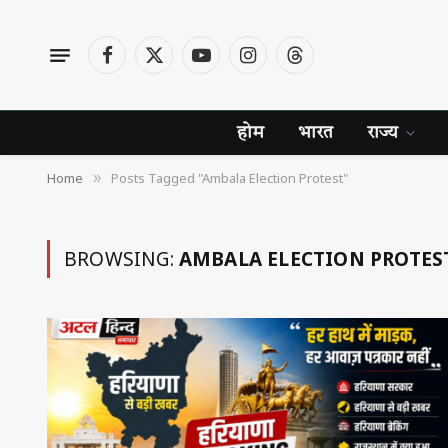
Facebook
X
YouTube
Instagram
Threads
(Twitter)
होम
भारत
राज्य
Home
Posts Tagged "Ambala Election Protest"
»
BROWSING:
AMBALA ELECTION PROTES