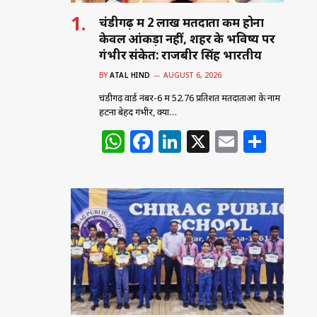
चंडीगढ़ में 2 लाख मतदाता कम होना
केवल आंकड़ा नहीं, शहर के भविष्य पर
गंभीर संकेत: राजबीर सिंह भारतीय
BY
ATAL HIND
AUGUST 6, 2026
चंडीगढ़ वार्ड नंबर-6 में 52.76 प्रतिशत मतदाताओं के नाम
हटना बेहद गंभीर, क्या…
W
F
Li
X
E
S
h
a
n
m
h
at
c
k
ai
ar
s
e
e
l
e
A
b
dI
p
o
n
p
o
k