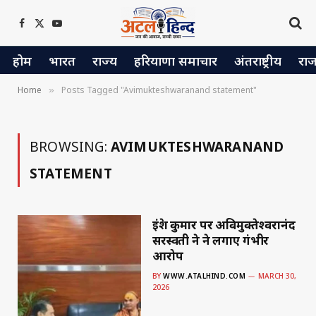
Facebook
X
YouTube
(Twitter)
होम
भारत
राज्य
हरियाणा समाचार
अंतराष्ट्रीय
रा
Home
Posts Tagged "Avimukteshwaranand statement"
»
BROWSING:
AVIMUKTESHWARANAND
STATEMENT
इंद्रेश कुमार पर अविमुक्तेश्वरानंद
सरस्वती ने ने लगाए गंभीर
आरोप
BY
WWW.ATALHIND.COM
MARCH 30,
2026