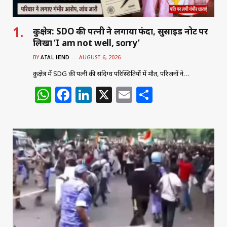
कुरुक्षेत्र: SDO की पत्नी ने लगाया फंदा, सुसाइड नोट पर
लिखा ‘I am not well, sorry’
BY
ATAL HIND
AUGUST 6, 2026
कुरुक्षेत्र में SDG की पत्नी की संदिग्ध परिस्थितियों में मौत, परिजनों ने…
W
F
Li
X
E
S
h
a
n
m
h
at
c
k
ai
ar
s
e
e
l
e
A
b
dI
p
o
n
p
o
k