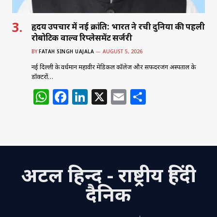
हृदय उपचार में नई क्रांति: भारत ने रची दुनिया की पहली
रोबोटिक वाल्व रिप्लेसमेंट सर्जरी
BY
FATAH SINGH UAJALA
AUGUST 5, 2026
नई दिल्ली के वर्धमान महावीर मेडिकल कॉलेज और सफदरजंग अस्पताल के
डॉक्टरों…
W
F
Li
X
E
S
h
a
n
m
h
at
c
k
ai
ar
s
e
e
l
e
A
b
dI
अटल हिन्द - राष्ट्रीय हिंदी
p
o
n
p
o
दैनिक
k