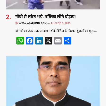
गोदी से लठैत भये, पब्लिक लीने दौड़ाय!
BY
WWW.ATALHIND.COM
AUGUST 6, 2026
जेन जी का जंतर-मंतर आंदोलन: गोदी मीडिया के खिलाफ युवाओं का खुला…
W
F
Li
X
E
S
h
a
n
m
h
at
c
k
ai
ar
s
e
e
l
e
A
b
dI
p
o
n
p
o
k