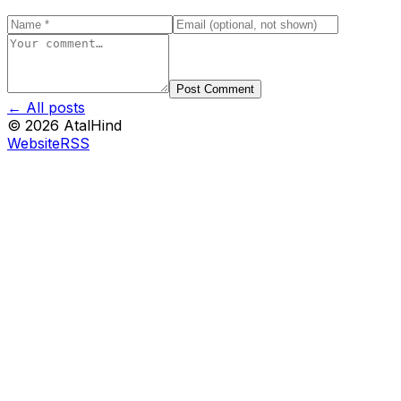
Post Comment
← All posts
©
2026
AtalHind
Website
RSS