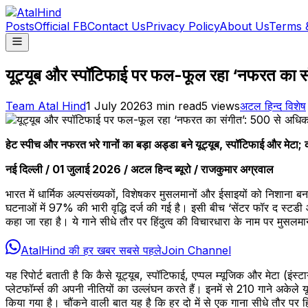
Posts
Official FB
Contact Us
Privacy Policy
About Us
Terms 
यूट्यूब और स्पॉटिफाई पर फल-फूल रहा ‘नफरत का संग
Team Atal Hind
1 July 2026
3
min read
5
views
अटल हिन्द विशेष
हेट स्पीच और नफरत भरे गानों का बड़ा अड्डा बने यूट्यूब, स्पॉटिफाई और मेटा; कर
नई दिल्ली / 01 जुलाई 2026 / अटल हिन्द ब्यूरो / राजकुमार अग्रवाल
भारत में धार्मिक अल्पसंख्यकों, विशेषकर मुसलमानों और ईसाइयों को निशाना बन
घटनाओं में 97% की भारी वृद्धि दर्ज की गई है। इसी बीच ‘सेंटर फॉर द स्
कहा जा रहा है। ये गाने सीधे तौर पर हिंदुत्व की विचारधारा के नाम पर मुसलम
AtalHind की हर खबर सबसे पहले
Join Channel
यह रिपोर्ट बताती है कि कैसे यूट्यूब, स्पॉटिफाई, एप्पल म्यूजिक और मेटा (इंस
प्लेटफॉर्म्स की अपनी नीतियों का उल्लंघन करते हैं। इनमें से 210 गाने अकेले यूट
किया गया है। चौंकने वाली बात यह है कि हर दो में से एक गाना सीधे तौर पर 