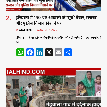
हरियाणा में 190 भ्रष्ट अफसरों की सूची तैयार, राजस्व
और पुलिस विभाग निशाने पर
BY
ATAL HIND
AUGUST 7, 2026
हरियाणा में रिश्वतखोर अधिकारियों पर एसीबी की बड़ी कार्रवाई, 190 कर्मचारियों
की…
W
F
Li
X
E
S
h
a
n
m
h
at
c
k
ai
ar
s
e
e
l
e
A
b
dI
p
o
n
p
o
k