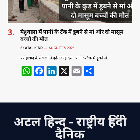
मेहुवाला में पानी के टैंक में डूबने से मां और दो मासूम
बच्चों की मौत
BY
ATAL HIND
AUGUST 7, 2026
फतेहाबाद के मेहुवाला में दर्दनाक हादसा: पानी के टैंक में डूबने से…
W
F
Li
X
E
S
h
a
n
m
h
at
c
k
ai
ar
s
e
e
l
e
A
b
dI
अटल हिन्द - राष्ट्रीय हिंदी
p
o
n
p
o
दैनिक